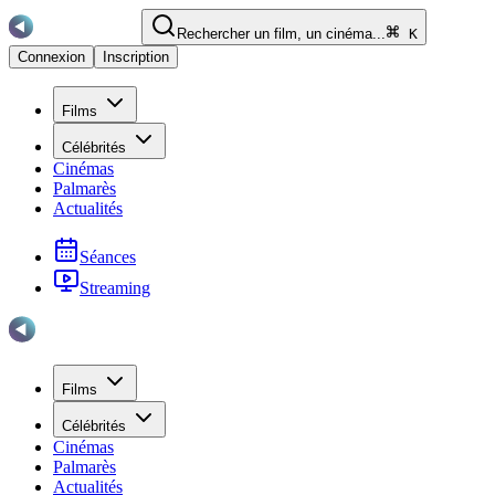
Rechercher un film, un cinéma...
K
Connexion
Inscription
Films
Célébrités
Cinémas
Palmarès
Actualités
Séances
Streaming
Films
Célébrités
Cinémas
Palmarès
Actualités