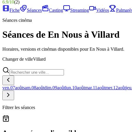
6.9
/
10
(
2
)
Fiche
Séances
Casting
Streaming
Vidéos
Palmarè
Séances cinéma
Séances de En Nous à Villard
Horaires, versions et cinémas disponibles pour En Nous à Villard.
Changer de ville
Villard
ven.
07
août
sam.
08
août
dim.
09
août
lun.
10
août
mar.
11
août
mer.
12
août
jeu
Filtrer les séances