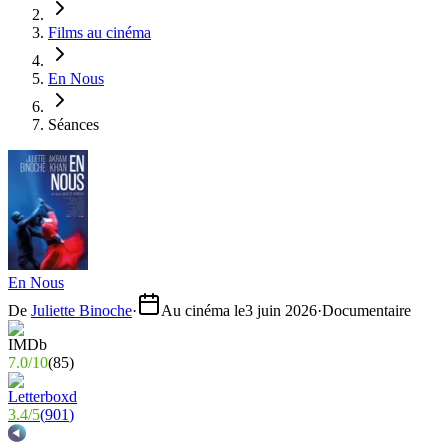
Films au cinéma
En Nous
Séances
En Nous
De
Juliette Binoche
·
Au cinéma le
3 juin 2026
·
Documentaire
7.0
/
10
(
85
)
3.4
/
5
(
901
)