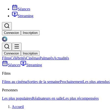
Séances
Streaming
Connexion
Inscription
Connexion
Inscription
Films
Célébrités
Cinémas
Palmarès
Actualités
Séances
Streaming
Films
Films au cinéma
Sorties de la semaine
Prochainement
Les plus attendus
Personnes
Les plus populaires
Réalisateurs en salle
Les plus récompensées
Accueil