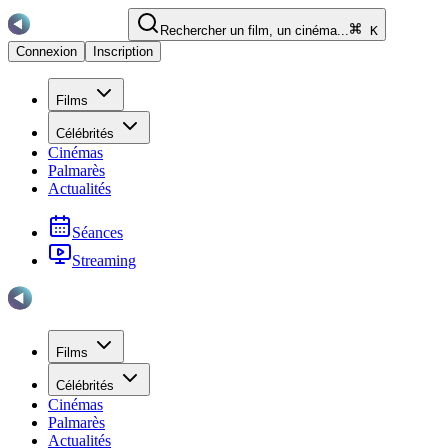
Rechercher un film, un cinéma...
K
Connexion
Inscription
Films
Célébrités
Cinémas
Palmarès
Actualités
Séances
Streaming
Films
Célébrités
Cinémas
Palmarès
Actualités