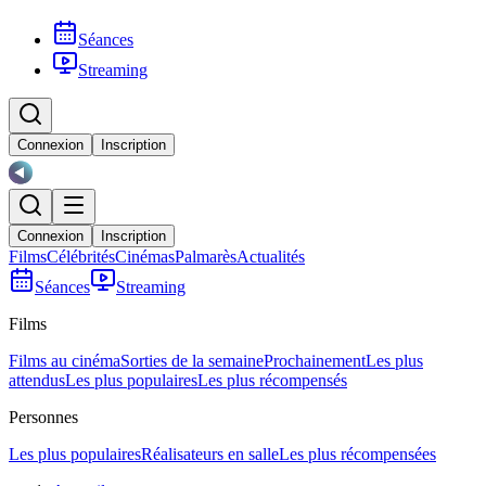
Séances
Streaming
Connexion
Inscription
Connexion
Inscription
Films
Célébrités
Cinémas
Palmarès
Actualités
Séances
Streaming
Films
Films au cinéma
Sorties de la semaine
Prochainement
Les plus
attendus
Les plus populaires
Les plus récompensés
Personnes
Les plus populaires
Réalisateurs en salle
Les plus récompensées