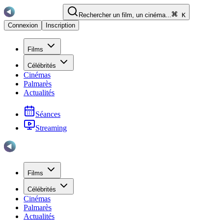
Rechercher un film, un cinéma...
K
Connexion
Inscription
Films
Célébrités
Cinémas
Palmarès
Actualités
Séances
Streaming
Films
Célébrités
Cinémas
Palmarès
Actualités