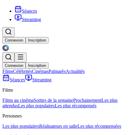
Séances
Streaming
Connexion
Inscription
Connexion
Inscription
Films
Célébrités
Cinémas
Palmarès
Actualités
Séances
Streaming
Films
Films au cinéma
Sorties de la semaine
Prochainement
Les plus
attendus
Les plus populaires
Les plus récompensés
Personnes
Les plus populaires
Réalisateurs en salle
Les plus récompensées