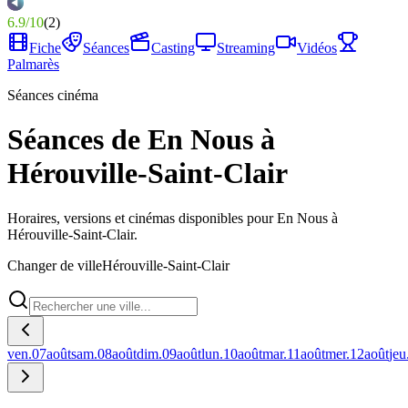
6.9
/
10
(
2
)
Fiche
Séances
Casting
Streaming
Vidéos
Palmarès
Séances cinéma
Séances de En Nous à
Hérouville-Saint-Clair
Horaires, versions et cinémas disponibles pour En Nous à
Hérouville-Saint-Clair.
Changer de ville
Hérouville-Saint-Clair
ven.
07
août
sam.
08
août
dim.
09
août
lun.
10
août
mar.
11
août
mer.
12
août
jeu