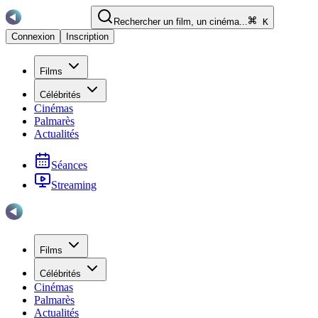
Rechercher un film, un cinéma...
K
Connexion
Inscription
Films
Célébrités
Cinémas
Palmarès
Actualités
Séances
Streaming
Films
Célébrités
Cinémas
Palmarès
Actualités