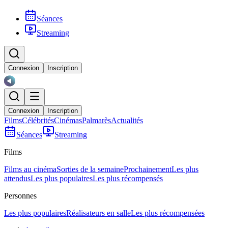
Séances
Streaming
Connexion
Inscription
Connexion
Inscription
Films
Célébrités
Cinémas
Palmarès
Actualités
Séances
Streaming
Films
Films au cinéma
Sorties de la semaine
Prochainement
Les plus
attendus
Les plus populaires
Les plus récompensés
Personnes
Les plus populaires
Réalisateurs en salle
Les plus récompensées