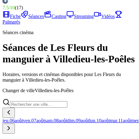
7.5
/
10
(
17
)
Fiche
Séances
Casting
Streaming
Vidéos
Palmarès
Séances cinéma
Séances de Les Fleurs du
manguier à Villedieu-les-Poêles
Horaires, versions et cinémas disponibles pour Les Fleurs du
manguier à Villedieu-les-Poêles.
Changer de ville
Villedieu-les-Poêles
jeu.
06
août
ven.
07
août
sam.
08
août
dim.
09
août
lun.
10
août
mar.
11
août
mer