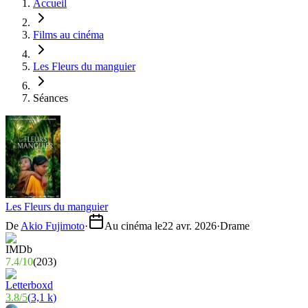
Accueil
Films au cinéma
Les Fleurs du manguier
Séances
Les Fleurs du manguier
De
Akio Fujimoto
·
Au cinéma le
22 avr. 2026
·
Drame
7.4
/
10
(
203
)
3.8
/
5
(
3,1 k
)