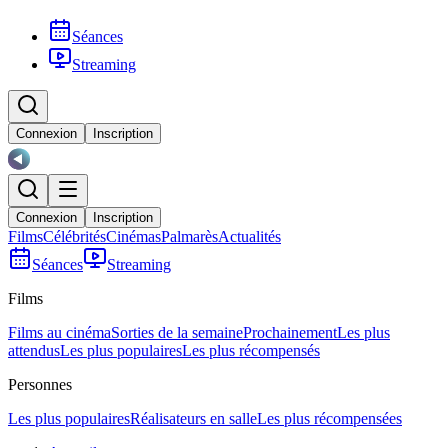
Séances
Streaming
Connexion
Inscription
Connexion
Inscription
Films
Célébrités
Cinémas
Palmarès
Actualités
Séances
Streaming
Films
Films au cinéma
Sorties de la semaine
Prochainement
Les plus
attendus
Les plus populaires
Les plus récompensés
Personnes
Les plus populaires
Réalisateurs en salle
Les plus récompensées