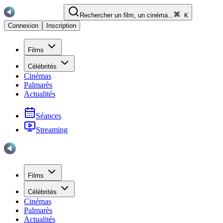
Rechercher un film, un cinéma...
K
Connexion
Inscription
Films
Célébrités
Cinémas
Palmarès
Actualités
Séances
Streaming
Films
Célébrités
Cinémas
Palmarès
Actualités