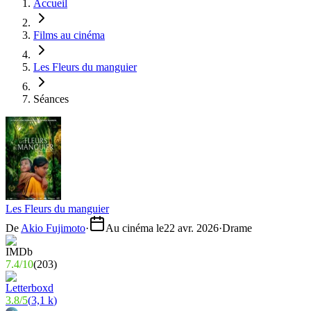
Accueil
Films au cinéma
Les Fleurs du manguier
Séances
Les Fleurs du manguier
De
Akio Fujimoto
·
Au cinéma le
22 avr. 2026
·
Drame
7.4
/
10
(
203
)
3.8
/
5
(
3,1 k
)