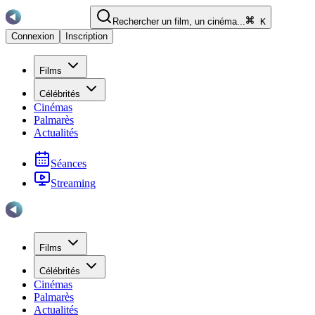
Rechercher un film, un cinéma...
K
Connexion
Inscription
Films
Célébrités
Cinémas
Palmarès
Actualités
Séances
Streaming
Films
Célébrités
Cinémas
Palmarès
Actualités