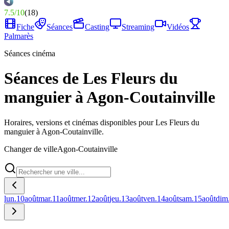
7.5
/
10
(
18
)
Fiche
Séances
Casting
Streaming
Vidéos
Palmarès
Séances cinéma
Séances de Les Fleurs du
manguier à Agon-Coutainville
Horaires, versions et cinémas disponibles pour Les Fleurs du
manguier à Agon-Coutainville.
Changer de ville
Agon-Coutainville
lun.
10
août
mar.
11
août
mer.
12
août
jeu.
13
août
ven.
14
août
sam.
15
août
dim