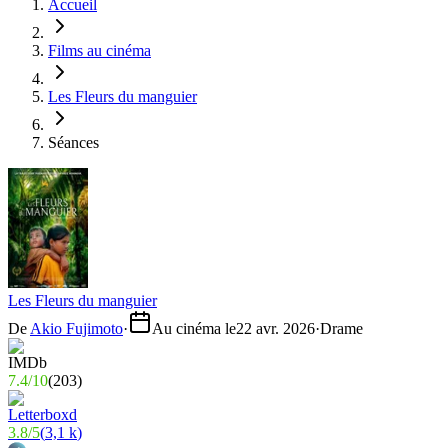
Accueil
Films au cinéma
Les Fleurs du manguier
Séances
Les Fleurs du manguier
De
Akio Fujimoto
·
Au cinéma le
22 avr. 2026
·
Drame
7.4
/
10
(
203
)
3.8
/
5
(
3,1 k
)