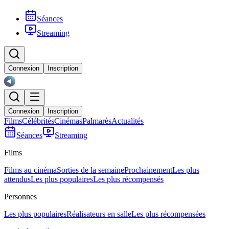
Séances
Streaming
Connexion
Inscription
Connexion
Inscription
Films
Célébrités
Cinémas
Palmarès
Actualités
Séances
Streaming
Films
Films au cinéma
Sorties de la semaine
Prochainement
Les plus
attendus
Les plus populaires
Les plus récompensés
Personnes
Les plus populaires
Réalisateurs en salle
Les plus récompensées