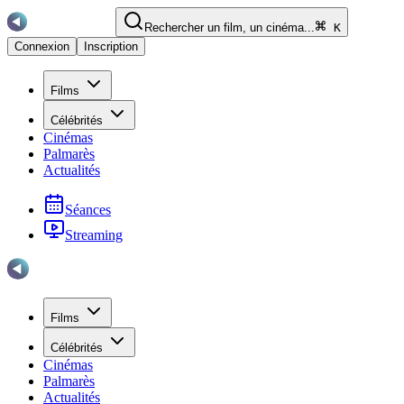
Rechercher un film, un cinéma...
K
Connexion
Inscription
Films
Célébrités
Cinémas
Palmarès
Actualités
Séances
Streaming
Films
Célébrités
Cinémas
Palmarès
Actualités