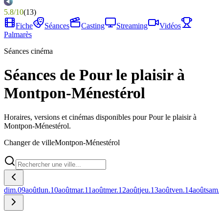
5.8
/
10
(
13
)
Fiche
Séances
Casting
Streaming
Vidéos
Palmarès
Séances cinéma
Séances de Pour le plaisir à
Montpon-Ménestérol
Horaires, versions et cinémas disponibles pour Pour le plaisir à
Montpon-Ménestérol.
Changer de ville
Montpon-Ménestérol
dim.
09
août
lun.
10
août
mar.
11
août
mer.
12
août
jeu.
13
août
ven.
14
août
sam