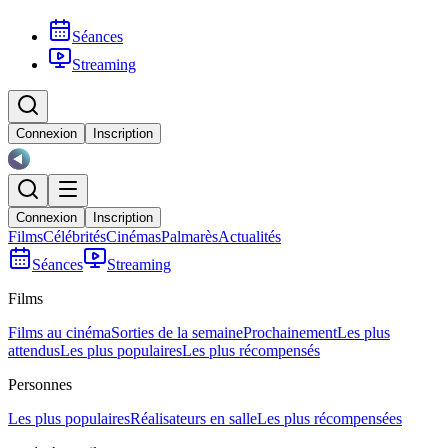
Séances
Streaming
Connexion
Inscription
Connexion
Inscription
Films
Célébrités
Cinémas
Palmarès
Actualités
Séances
Streaming
Films
Films au cinéma
Sorties de la semaine
Prochainement
Les plus
attendus
Les plus populaires
Les plus récompensés
Personnes
Les plus populaires
Réalisateurs en salle
Les plus récompensées