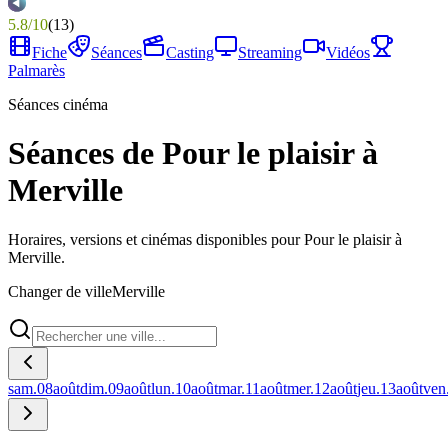
5.8
/
10
(
13
)
Fiche
Séances
Casting
Streaming
Vidéos
Palmarès
Séances cinéma
Séances de Pour le plaisir à
Merville
Horaires, versions et cinémas disponibles pour Pour le plaisir à
Merville.
Changer de ville
Merville
sam.
08
août
dim.
09
août
lun.
10
août
mar.
11
août
mer.
12
août
jeu.
13
août
ven