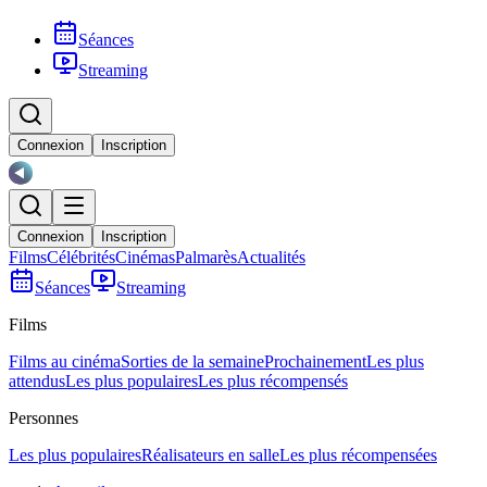
Séances
Streaming
Connexion
Inscription
Connexion
Inscription
Films
Célébrités
Cinémas
Palmarès
Actualités
Séances
Streaming
Films
Films au cinéma
Sorties de la semaine
Prochainement
Les plus
attendus
Les plus populaires
Les plus récompensés
Personnes
Les plus populaires
Réalisateurs en salle
Les plus récompensées