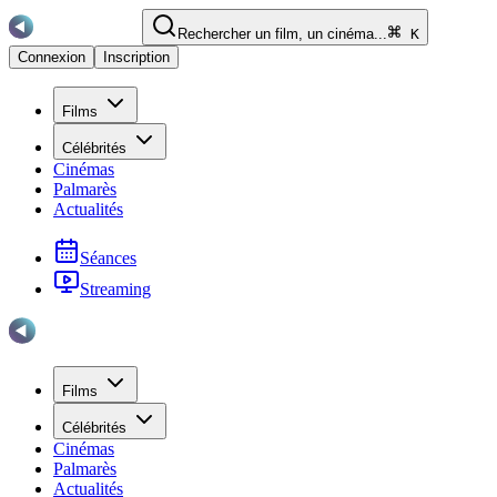
Rechercher un film, un cinéma...
K
Connexion
Inscription
Films
Célébrités
Cinémas
Palmarès
Actualités
Séances
Streaming
Films
Célébrités
Cinémas
Palmarès
Actualités