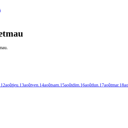
s
getmau
tmau.
.
12
août
jeu.
13
août
ven.
14
août
sam.
15
août
dim.
16
août
lun.
17
août
mar.
18
ao