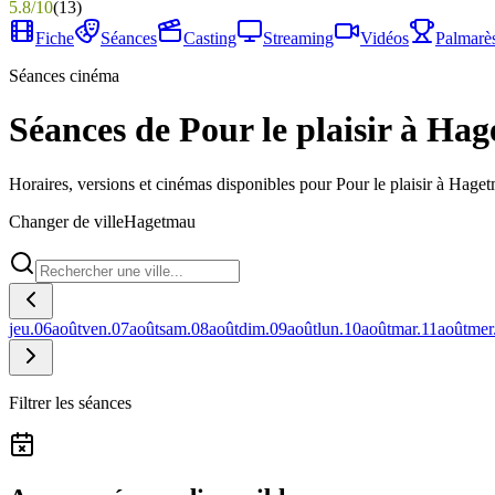
5.8
/
10
(
13
)
Fiche
Séances
Casting
Streaming
Vidéos
Palmarè
Séances cinéma
Séances de Pour le plaisir à Ha
Horaires, versions et cinémas disponibles pour Pour le plaisir à Hage
Changer de ville
Hagetmau
jeu.
06
août
ven.
07
août
sam.
08
août
dim.
09
août
lun.
10
août
mar.
11
août
mer
Filtrer les séances