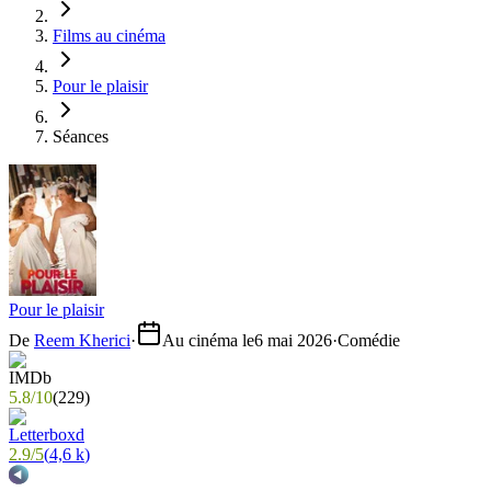
Films au cinéma
Pour le plaisir
Séances
Pour le plaisir
De
Reem Kherici
·
Au cinéma le
6 mai 2026
·
Comédie
5.8
/
10
(
229
)
2.9
/
5
(
4,6 k
)