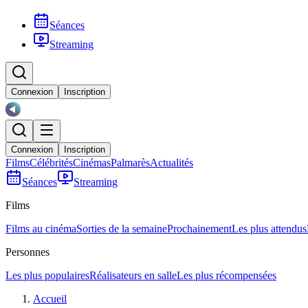
Séances
Streaming
Connexion
Inscription
Connexion
Inscription
Films
Célébrités
Cinémas
Palmarès
Actualités
Séances
Streaming
Films
Films au cinéma
Sorties de la semaine
Prochainement
Les plus attendus
Personnes
Les plus populaires
Réalisateurs en salle
Les plus récompensées
Accueil