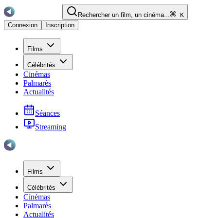
Rechercher un film, un cinéma...
K
Connexion
Inscription
Films
Célébrités
Cinémas
Palmarès
Actualités
Séances
Streaming
Films
Célébrités
Cinémas
Palmarès
Actualités