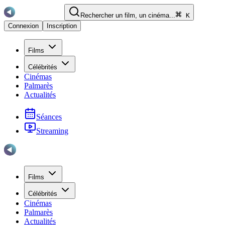
Rechercher un film, un cinéma...
K
Connexion
Inscription
Films
Célébrités
Cinémas
Palmarès
Actualités
Séances
Streaming
Films
Célébrités
Cinémas
Palmarès
Actualités