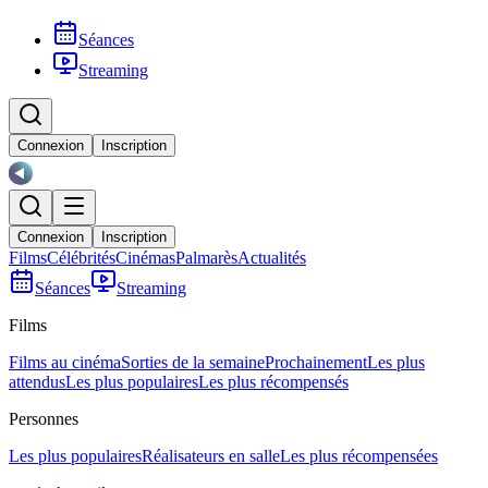
Séances
Streaming
Connexion
Inscription
Connexion
Inscription
Films
Célébrités
Cinémas
Palmarès
Actualités
Séances
Streaming
Films
Films au cinéma
Sorties de la semaine
Prochainement
Les plus
attendus
Les plus populaires
Les plus récompensés
Personnes
Les plus populaires
Réalisateurs en salle
Les plus récompensées