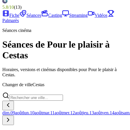
5.8
/
10
(
13
)
Fiche
Séances
Casting
Streaming
Vidéos
Palmarès
Séances cinéma
Séances de Pour le plaisir à
Cestas
Horaires, versions et cinémas disponibles pour Pour le plaisir à
Cestas.
Changer de ville
Cestas
dim.
09
août
lun.
10
août
mar.
11
août
mer.
12
août
jeu.
13
août
ven.
14
août
sam