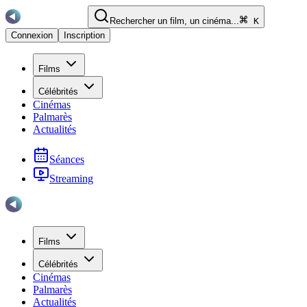
Rechercher un film, un cinéma...
K
Connexion
Inscription
Films
Célébrités
Cinémas
Palmarès
Actualités
Séances
Streaming
Films
Célébrités
Cinémas
Palmarès
Actualités