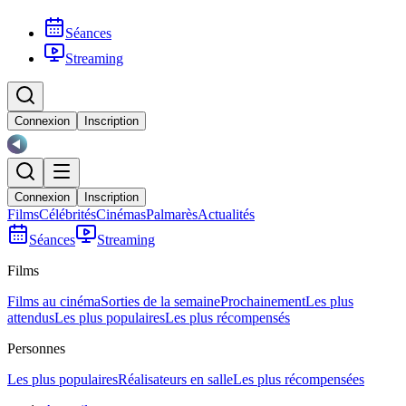
Séances
Streaming
Connexion
Inscription
Connexion
Inscription
Films
Célébrités
Cinémas
Palmarès
Actualités
Séances
Streaming
Films
Films au cinéma
Sorties de la semaine
Prochainement
Les plus
attendus
Les plus populaires
Les plus récompensés
Personnes
Les plus populaires
Réalisateurs en salle
Les plus récompensées