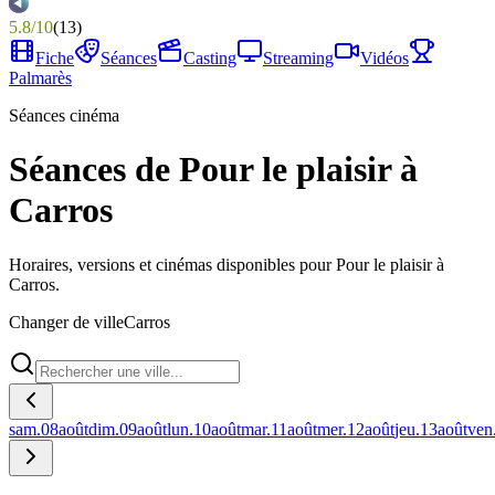
5.8
/
10
(
13
)
Fiche
Séances
Casting
Streaming
Vidéos
Palmarès
Séances cinéma
Séances de Pour le plaisir à
Carros
Horaires, versions et cinémas disponibles pour Pour le plaisir à
Carros.
Changer de ville
Carros
sam.
08
août
dim.
09
août
lun.
10
août
mar.
11
août
mer.
12
août
jeu.
13
août
ven