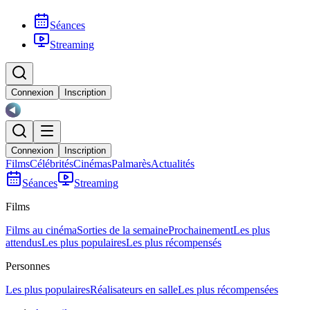
Séances
Streaming
Connexion
Inscription
Connexion
Inscription
Films
Célébrités
Cinémas
Palmarès
Actualités
Séances
Streaming
Films
Films au cinéma
Sorties de la semaine
Prochainement
Les plus
attendus
Les plus populaires
Les plus récompensés
Personnes
Les plus populaires
Réalisateurs en salle
Les plus récompensées