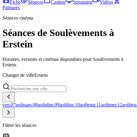
Fiche
Séances
Casting
Streaming
Vidéos
Palmarès
Séances cinéma
Séances de Soulèvements à
Erstein
Horaires, versions et cinémas disponibles pour Soulèvements à
Erstein.
Changer de ville
Erstein
ven.
07
août
sam.
08
août
dim.
09
août
lun.
10
août
mar.
11
août
mer.
12
août
jeu
Filtrer les séances