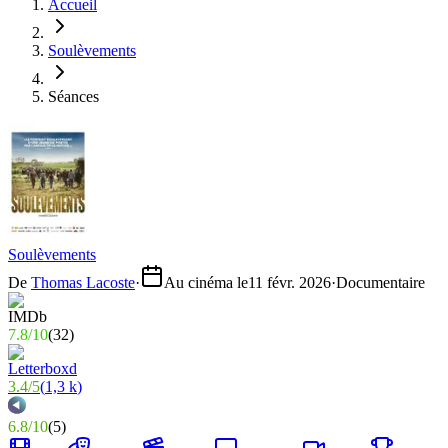
Accueil
Soulèvements
Séances
Soulèvements
De
Thomas Lacoste
·
Au cinéma le
11 févr. 2026
·
Documentaire
7.8
/
10
(
32
)
3.4
/
5
(
1,3 k
)
6.8
/
10
(
5
)