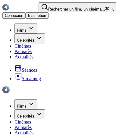
Rechercher un film, un cinéma...
K
Connexion
Inscription
Films
Célébrités
Cinémas
Palmarès
Actualités
Séances
Streaming
Films
Célébrités
Cinémas
Palmarès
Actualités