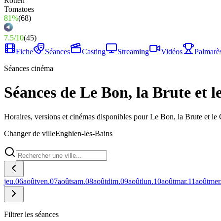
81%
(
68
)
7.5
/
10
(
45
)
Fiche
Séances
Casting
Streaming
Vidéos
Palmarè
Séances cinéma
Séances de Le Bon, la Brute et l
Horaires, versions et cinémas disponibles pour Le Bon, la Brute et le
Changer de ville
Enghien-les-Bains
jeu.
06
août
ven.
07
août
sam.
08
août
dim.
09
août
lun.
10
août
mar.
11
août
mer
Filtrer les séances