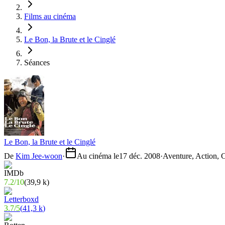
Films au cinéma
Le Bon, la Brute et le Cinglé
Séances
Le Bon, la Brute et le Cinglé
De
Kim Jee-woon
·
Au cinéma le
17 déc. 2008
·
Aventure, Action,
7.2
/
10
(
39,9 k
)
3.7
/
5
(
41,3 k
)