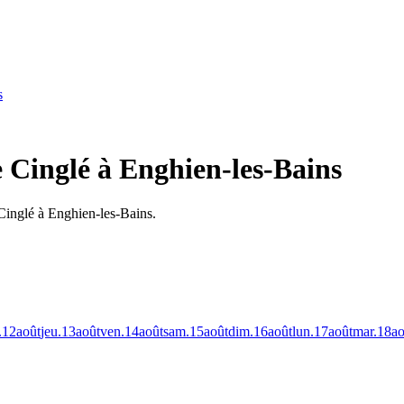
s
e Cinglé à Enghien-les-Bains
 Cinglé à Enghien-les-Bains.
.
12
août
jeu.
13
août
ven.
14
août
sam.
15
août
dim.
16
août
lun.
17
août
mar.
18
ao