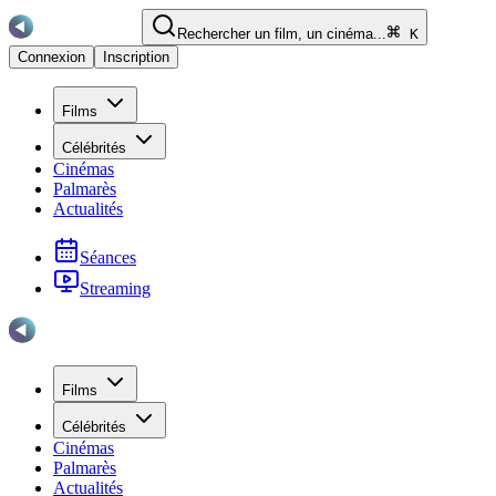
Rechercher un film, un cinéma...
K
Connexion
Inscription
Films
Célébrités
Cinémas
Palmarès
Actualités
Séances
Streaming
Films
Célébrités
Cinémas
Palmarès
Actualités