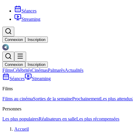
Séances
Streaming
Connexion
Inscription
Connexion
Inscription
Films
Célébrités
Cinémas
Palmarès
Actualités
Séances
Streaming
Films
Films au cinéma
Sorties de la semaine
Prochainement
Les plus attendus
Personnes
Les plus populaires
Réalisateurs en salle
Les plus récompensées
Accueil