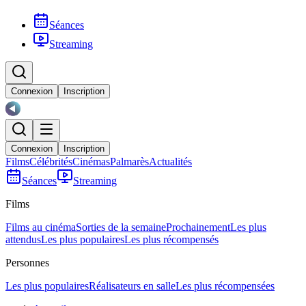
Séances
Streaming
Connexion
Inscription
Connexion
Inscription
Films
Célébrités
Cinémas
Palmarès
Actualités
Séances
Streaming
Films
Films au cinéma
Sorties de la semaine
Prochainement
Les plus
attendus
Les plus populaires
Les plus récompensés
Personnes
Les plus populaires
Réalisateurs en salle
Les plus récompensées