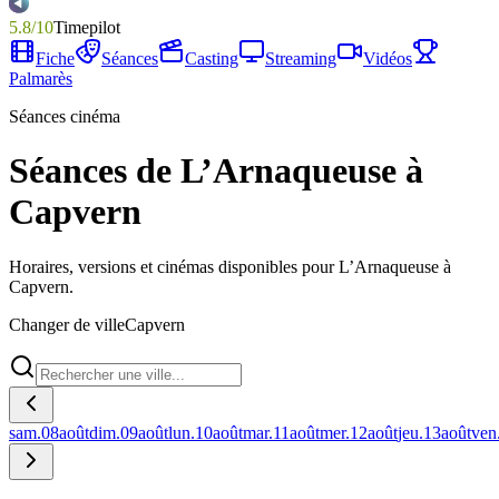
5.8
/
10
Timepilot
Fiche
Séances
Casting
Streaming
Vidéos
Palmarès
Séances cinéma
Séances de L’Arnaqueuse à
Capvern
Horaires, versions et cinémas disponibles pour L’Arnaqueuse à
Capvern.
Changer de ville
Capvern
sam.
08
août
dim.
09
août
lun.
10
août
mar.
11
août
mer.
12
août
jeu.
13
août
ven