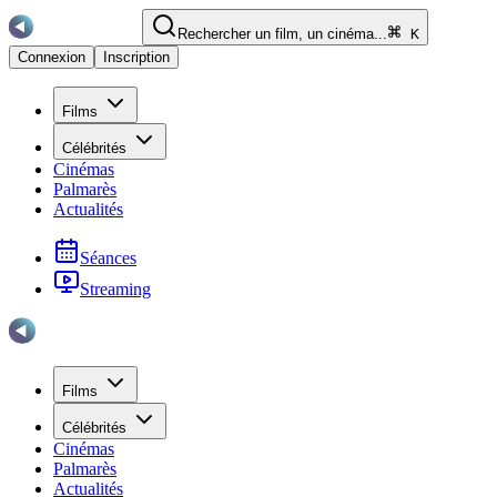
Rechercher un film, un cinéma...
K
Connexion
Inscription
Films
Célébrités
Cinémas
Palmarès
Actualités
Séances
Streaming
Films
Célébrités
Cinémas
Palmarès
Actualités