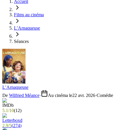
Accueil
Films au cinéma
L’Arnaqueuse
Séances
L’Arnaqueuse
De
Wilfried Méance
·
Au cinéma le
22 avr. 2026
·
Comédie
5.1
/
10
(
12
)
2.9
/
5
(
274
)