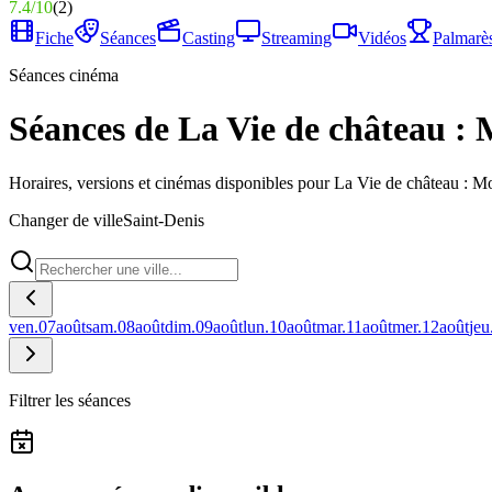
7.4
/
10
(
2
)
Fiche
Séances
Casting
Streaming
Vidéos
Palmarè
Séances cinéma
Séances de La Vie de château : 
Horaires, versions et cinémas disponibles pour La Vie de château : Mo
Changer de ville
Saint-Denis
ven.
07
août
sam.
08
août
dim.
09
août
lun.
10
août
mar.
11
août
mer.
12
août
jeu
Filtrer les séances