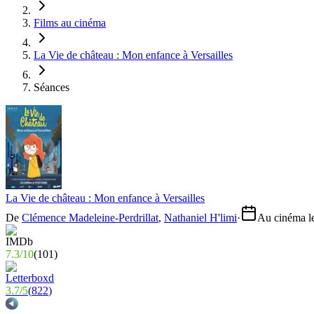
Films au cinéma
La Vie de château : Mon enfance à Versailles
Séances
La Vie de château : Mon enfance à Versailles
De
Clémence Madeleine-Perdrillat
,
Nathaniel H'limi
·
Au cinéma l
7.3
/
10
(
101
)
3.7
/
5
(
822
)