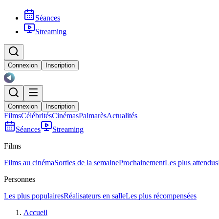
Séances
Streaming
Connexion
Inscription
Connexion
Inscription
Films
Célébrités
Cinémas
Palmarès
Actualités
Séances
Streaming
Films
Films au cinéma
Sorties de la semaine
Prochainement
Les plus attendus
Personnes
Les plus populaires
Réalisateurs en salle
Les plus récompensées
Accueil