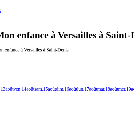
s
Mon enfance à Versailles à Saint-
n enfance à Versailles à Saint-Denis.
.
13
août
ven.
14
août
sam.
15
août
dim.
16
août
lun.
17
août
mar.
18
août
mer.
19
a