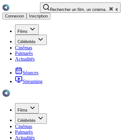
Rechercher un film, un cinéma...
K
Connexion
Inscription
Films
Célébrités
Cinémas
Palmarès
Actualités
Séances
Streaming
Films
Célébrités
Cinémas
Palmarès
Actualités