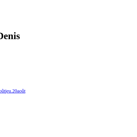
Denis
oût
jeu.
20
août