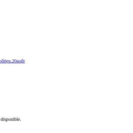
oût
jeu.
20
août
 disponible.