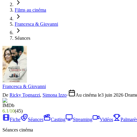
Films au cinéma
Francesca & Giovanni
Séances
Francesca & Giovanni
De
Ricky Tognazzi
,
Simona Izzo
·
Au cinéma le
3 juin 2026
·
Dram
6.1
/
10
(
45
)
Fiche
Séances
Casting
Streaming
Vidéos
Palmarè
Séances cinéma