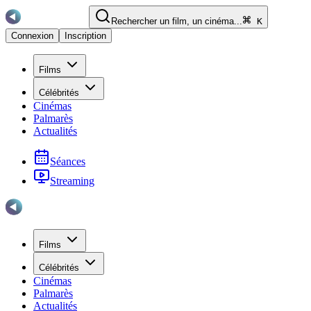
Rechercher un film, un cinéma...
K
Connexion
Inscription
Films
Célébrités
Cinémas
Palmarès
Actualités
Séances
Streaming
Films
Célébrités
Cinémas
Palmarès
Actualités