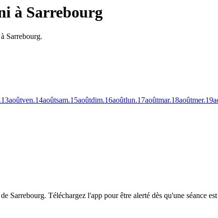
ni à Sarrebourg
 à Sarrebourg.
.
13
août
ven.
14
août
sam.
15
août
dim.
16
août
lun.
17
août
mar.
18
août
mer.
19
a
 de Sarrebourg.
Téléchargez l'app pour être alerté dès qu'une séance est