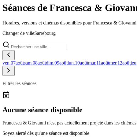
Séances de Francesca & Giovan
Horaires, versions et cinémas disponibles pour Francesca & Giovanni
Changer de ville
Sarrebourg
ven.
07
août
sam.
08
août
dim.
09
août
lun.
10
août
mar.
11
août
mer.
12
août
jeu
Filtrer les séances
Aucune séance disponible
Francesca & Giovanni n'est pas actuellement projeté dans les cinémas
Soyez alerté dès qu'une séance est disponible