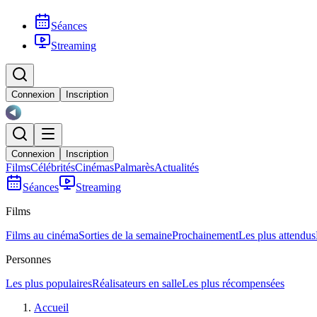
Séances
Streaming
Connexion
Inscription
Connexion
Inscription
Films
Célébrités
Cinémas
Palmarès
Actualités
Séances
Streaming
Films
Films au cinéma
Sorties de la semaine
Prochainement
Les plus attendus
Personnes
Les plus populaires
Réalisateurs en salle
Les plus récompensées
Accueil