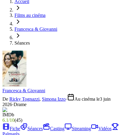
Accueil
Films au cinéma
Francesca & Giovanni
Séances
Francesca & Giovanni
De
Ricky Tognazzi
,
Simona Izzo
·
Au cinéma le
3 juin
2026
·
Drame
6.1
/
10
(
45
)
Fiche
Séances
Casting
Streaming
Vidéos
Palmarès