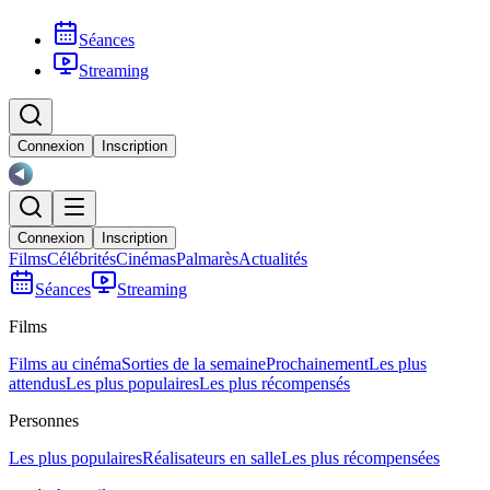
Séances
Streaming
Connexion
Inscription
Connexion
Inscription
Films
Célébrités
Cinémas
Palmarès
Actualités
Séances
Streaming
Films
Films au cinéma
Sorties de la semaine
Prochainement
Les plus
attendus
Les plus populaires
Les plus récompensés
Personnes
Les plus populaires
Réalisateurs en salle
Les plus récompensées