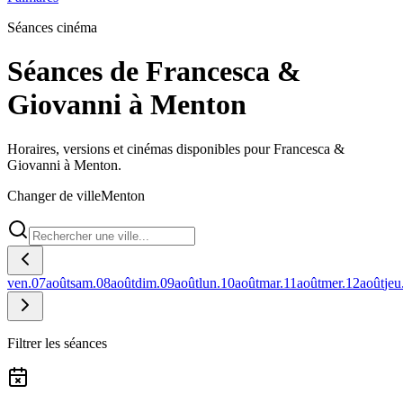
Séances cinéma
Séances de Francesca &
Giovanni à Menton
Horaires, versions et cinémas disponibles pour Francesca &
Giovanni à Menton.
Changer de ville
Menton
ven.
07
août
sam.
08
août
dim.
09
août
lun.
10
août
mar.
11
août
mer.
12
août
jeu
Filtrer les séances