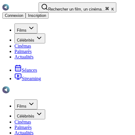
Rechercher un film, un cinéma...
K
Connexion
Inscription
Films
Célébrités
Cinémas
Palmarès
Actualités
Séances
Streaming
Films
Célébrités
Cinémas
Palmarès
Actualités