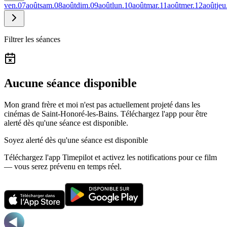
ven.
07
août
sam.
08
août
dim.
09
août
lun.
10
août
mar.
11
août
mer.
12
août
jeu
Filtrer les séances
Aucune séance disponible
Mon grand frère et moi n'est pas actuellement projeté dans les
cinémas de Saint-Honoré-les-Bains.
Téléchargez l'app pour être
alerté dès qu'une séance est disponible.
Soyez alerté dès qu'une séance est disponible
Téléchargez l'app Timepilot et activez les notifications pour ce film
— vous serez prévenu en temps réel.