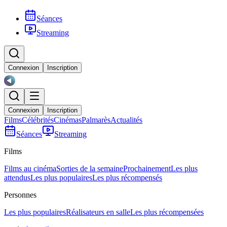
Séances
Streaming
Connexion
Inscription
Connexion
Inscription
Films
Célébrités
Cinémas
Palmarès
Actualités
Séances
Streaming
Films
Films au cinéma
Sorties de la semaine
Prochainement
Les plus
attendus
Les plus populaires
Les plus récompensés
Personnes
Les plus populaires
Réalisateurs en salle
Les plus récompensées