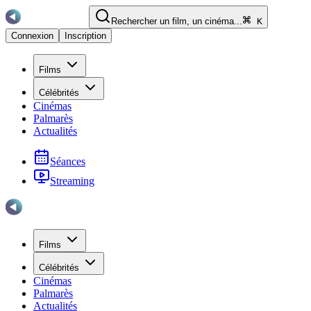
Rechercher un film, un cinéma...
K
Connexion
Inscription
Films
Célébrités
Cinémas
Palmarès
Actualités
Séances
Streaming
Films
Célébrités
Cinémas
Palmarès
Actualités