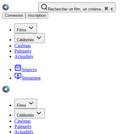
Rechercher un film, un cinéma...
K
Connexion
Inscription
Films
Célébrités
Cinémas
Palmarès
Actualités
Séances
Streaming
Films
Célébrités
Cinémas
Palmarès
Actualités