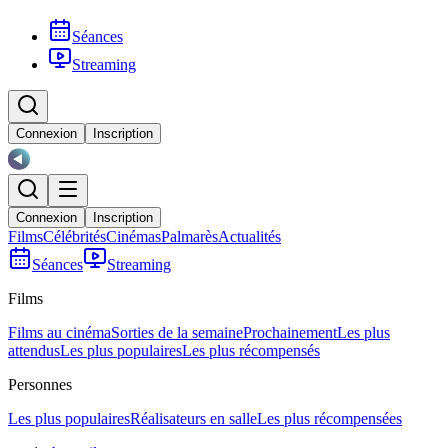
Séances
Streaming
Connexion
Inscription
Connexion
Inscription
Films
Célébrités
Cinémas
Palmarès
Actualités
Séances
Streaming
Films
Films au cinéma
Sorties de la semaine
Prochainement
Les plus
attendus
Les plus populaires
Les plus récompensés
Personnes
Les plus populaires
Réalisateurs en salle
Les plus récompensées