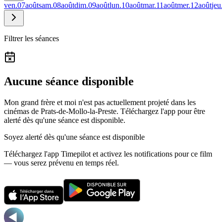
ven.
07
août
sam.
08
août
dim.
09
août
lun.
10
août
mar.
11
août
mer.
12
août
jeu
Filtrer les séances
Aucune séance disponible
Mon grand frère et moi n'est pas actuellement projeté dans les
cinémas de Prats-de-Mollo-la-Preste.
Téléchargez l'app pour être
alerté dès qu'une séance est disponible.
Soyez alerté dès qu'une séance est disponible
Téléchargez l'app Timepilot et activez les notifications pour ce film
— vous serez prévenu en temps réel.