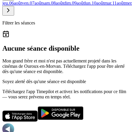
jeu.
06
août
ven.
07
août
sam.
08
août
dim.
09
août
lun.
10
août
mar.
11
août
mer
Filtrer les séances
Aucune séance disponible
Mon grand frère et moi n'est pas actuellement projeté dans les
cinémas de Ouroux-en-Morvan.
Téléchargez l'app pour être alerté
dès qu'une séance est disponible.
Soyez alerté dès qu'une séance est disponible
Téléchargez l'app Timepilot et activez les notifications pour ce film
— vous serez prévenu en temps réel.