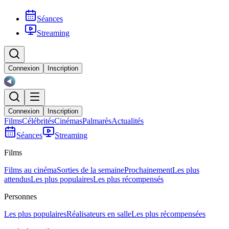
Séances
Streaming
Connexion
Inscription
Connexion
Inscription
Films
Célébrités
Cinémas
Palmarès
Actualités
Séances
Streaming
Films
Films au cinéma
Sorties de la semaine
Prochainement
Les plus
attendus
Les plus populaires
Les plus récompensés
Personnes
Les plus populaires
Réalisateurs en salle
Les plus récompensées