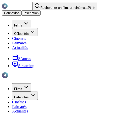
Rechercher un film, un cinéma...
K
Connexion
Inscription
Films
Célébrités
Cinémas
Palmarès
Actualités
Séances
Streaming
Films
Célébrités
Cinémas
Palmarès
Actualités