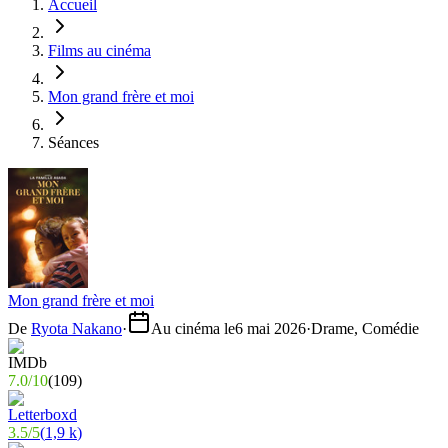
Accueil
Films au cinéma
Mon grand frère et moi
Séances
Mon grand frère et moi
De
Ryota Nakano
·
Au cinéma le
6 mai 2026
·
Drame, Comédie
7.0
/
10
(
109
)
3.5
/
5
(
1,9 k
)