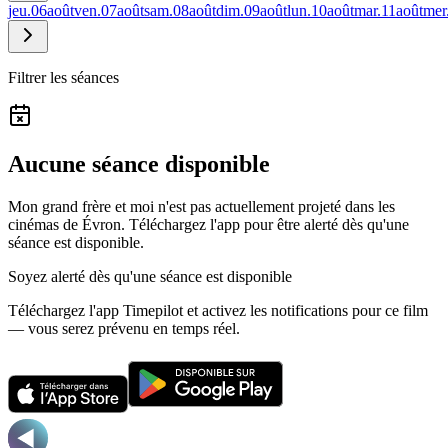
jeu.
06
août
ven.
07
août
sam.
08
août
dim.
09
août
lun.
10
août
mar.
11
août
mer
Filtrer les séances
Aucune séance disponible
Mon grand frère et moi n'est pas actuellement projeté dans les
cinémas de Évron.
Téléchargez l'app pour être alerté dès qu'une
séance est disponible.
Soyez alerté dès qu'une séance est disponible
Téléchargez l'app Timepilot et activez les notifications pour ce film
— vous serez prévenu en temps réel.