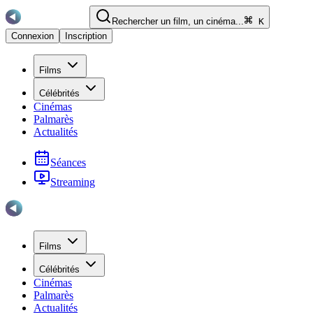
Rechercher un film, un cinéma...
K
Connexion
Inscription
Films
Célébrités
Cinémas
Palmarès
Actualités
Séances
Streaming
Films
Célébrités
Cinémas
Palmarès
Actualités