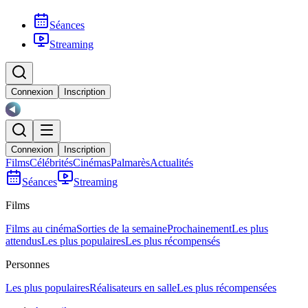
Séances
Streaming
Connexion
Inscription
Connexion
Inscription
Films
Célébrités
Cinémas
Palmarès
Actualités
Séances
Streaming
Films
Films au cinéma
Sorties de la semaine
Prochainement
Les plus
attendus
Les plus populaires
Les plus récompensés
Personnes
Les plus populaires
Réalisateurs en salle
Les plus récompensées