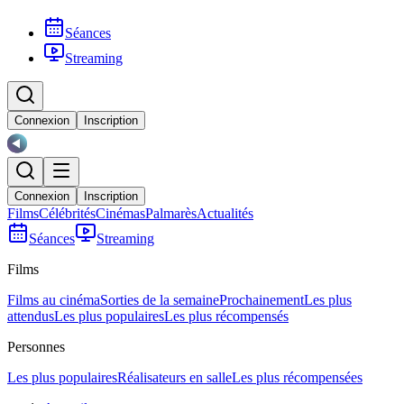
Séances
Streaming
Connexion
Inscription
Connexion
Inscription
Films
Célébrités
Cinémas
Palmarès
Actualités
Séances
Streaming
Films
Films au cinéma
Sorties de la semaine
Prochainement
Les plus
attendus
Les plus populaires
Les plus récompensés
Personnes
Les plus populaires
Réalisateurs en salle
Les plus récompensées