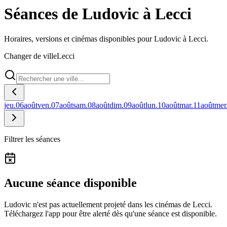
Séances de Ludovic à Lecci
Horaires, versions et cinémas disponibles pour Ludovic à Lecci.
Changer de ville
Lecci
jeu.
06
août
ven.
07
août
sam.
08
août
dim.
09
août
lun.
10
août
mar.
11
août
mer
Filtrer les séances
Aucune séance disponible
Ludovic n'est pas actuellement projeté dans les cinémas de Lecci.
Téléchargez l'app pour être alerté dès qu'une séance est disponible.