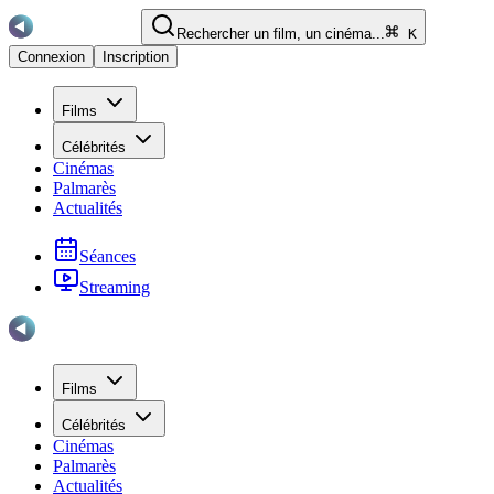
Rechercher un film, un cinéma...
K
Connexion
Inscription
Films
Célébrités
Cinémas
Palmarès
Actualités
Séances
Streaming
Films
Célébrités
Cinémas
Palmarès
Actualités