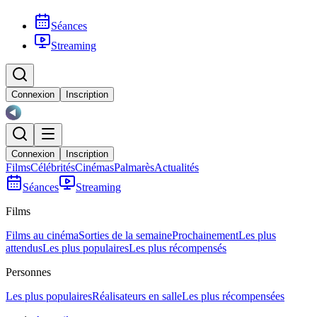
Séances
Streaming
Connexion
Inscription
Connexion
Inscription
Films
Célébrités
Cinémas
Palmarès
Actualités
Séances
Streaming
Films
Films au cinéma
Sorties de la semaine
Prochainement
Les plus
attendus
Les plus populaires
Les plus récompensés
Personnes
Les plus populaires
Réalisateurs en salle
Les plus récompensées