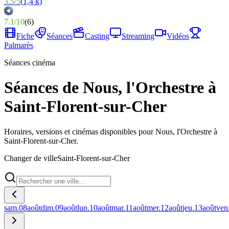
3.5
/
5
(
1,4 k
)
7.1
/
10
(
6
)
Fiche
Séances
Casting
Streaming
Vidéos
Palmarès
Séances cinéma
Séances de Nous, l'Orchestre à
Saint-Florent-sur-Cher
Horaires, versions et cinémas disponibles pour Nous, l'Orchestre à
Saint-Florent-sur-Cher.
Changer de ville
Saint-Florent-sur-Cher
sam.
08
août
dim.
09
août
lun.
10
août
mar.
11
août
mer.
12
août
jeu.
13
août
ven