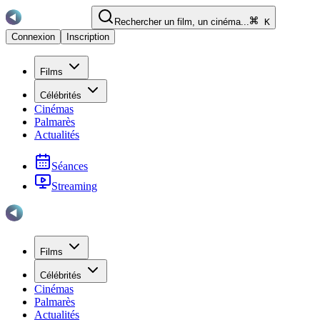
Rechercher un film, un cinéma...
K
Connexion
Inscription
Films
Célébrités
Cinémas
Palmarès
Actualités
Séances
Streaming
Films
Célébrités
Cinémas
Palmarès
Actualités