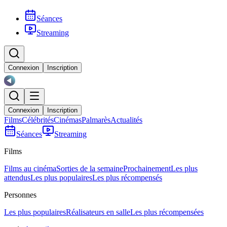
Séances
Streaming
Connexion
Inscription
Connexion
Inscription
Films
Célébrités
Cinémas
Palmarès
Actualités
Séances
Streaming
Films
Films au cinéma
Sorties de la semaine
Prochainement
Les plus
attendus
Les plus populaires
Les plus récompensés
Personnes
Les plus populaires
Réalisateurs en salle
Les plus récompensées