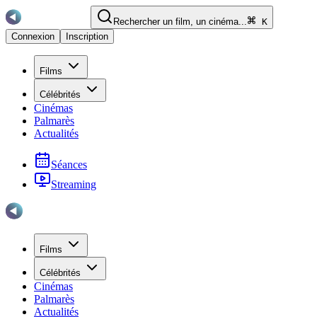
Rechercher un film, un cinéma...
K
Connexion
Inscription
Films
Célébrités
Cinémas
Palmarès
Actualités
Séances
Streaming
Films
Célébrités
Cinémas
Palmarès
Actualités