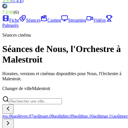
3.5
/
5
(
1,4 k
)
7.1
/
10
(
6
)
Fiche
Séances
Casting
Streaming
Vidéos
Palmarès
Séances cinéma
Séances de Nous, l'Orchestre à
Malestroit
Horaires, versions et cinémas disponibles pour Nous, l'Orchestre à
Malestroit.
Changer de ville
Malestroit
jeu.
06
août
ven.
07
août
sam.
08
août
dim.
09
août
lun.
10
août
mar.
11
août
mer