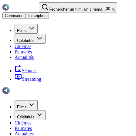
Rechercher un film, un cinéma...
K
Connexion
Inscription
Films
Célébrités
Cinémas
Palmarès
Actualités
Séances
Streaming
Films
Célébrités
Cinémas
Palmarès
Actualités