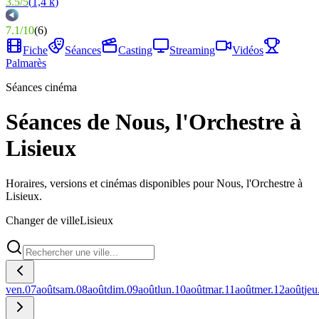
3.5
/
5
(
1,4 k
)
7.1
/
10
(
6
)
Fiche
Séances
Casting
Streaming
Vidéos
Palmarès
Séances cinéma
Séances de Nous, l'Orchestre à
Lisieux
Horaires, versions et cinémas disponibles pour Nous, l'Orchestre à
Lisieux.
Changer de ville
Lisieux
ven.
07
août
sam.
08
août
dim.
09
août
lun.
10
août
mar.
11
août
mer.
12
août
jeu