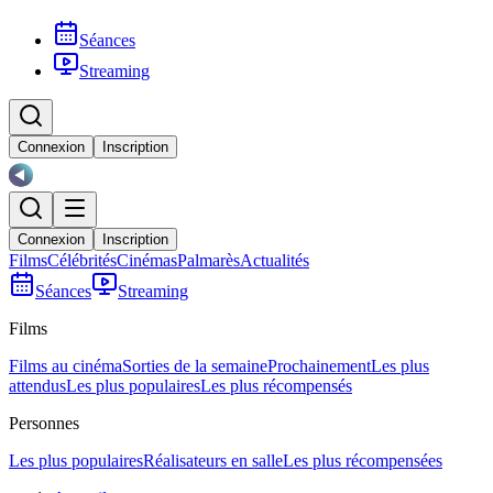
Séances
Streaming
Connexion
Inscription
Connexion
Inscription
Films
Célébrités
Cinémas
Palmarès
Actualités
Séances
Streaming
Films
Films au cinéma
Sorties de la semaine
Prochainement
Les plus
attendus
Les plus populaires
Les plus récompensés
Personnes
Les plus populaires
Réalisateurs en salle
Les plus récompensées