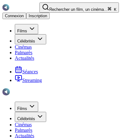
Rechercher un film, un cinéma...
K
Connexion
Inscription
Films
Célébrités
Cinémas
Palmarès
Actualités
Séances
Streaming
Films
Célébrités
Cinémas
Palmarès
Actualités