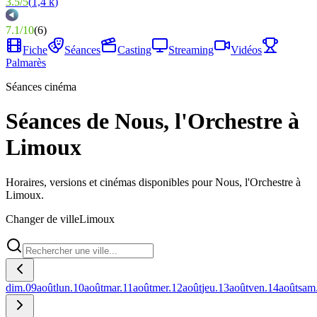
3.5
/
5
(
1,4 k
)
7.1
/
10
(
6
)
Fiche
Séances
Casting
Streaming
Vidéos
Palmarès
Séances cinéma
Séances de Nous, l'Orchestre à
Limoux
Horaires, versions et cinémas disponibles pour Nous, l'Orchestre à
Limoux.
Changer de ville
Limoux
dim.
09
août
lun.
10
août
mar.
11
août
mer.
12
août
jeu.
13
août
ven.
14
août
sam