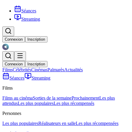
Séances
Streaming
Connexion
Inscription
Connexion
Inscription
Films
Célébrités
Cinémas
Palmarès
Actualités
Séances
Streaming
Films
Films au cinéma
Sorties de la semaine
Prochainement
Les plus
attendus
Les plus populaires
Les plus récompensés
Personnes
Les plus populaires
Réalisateurs en salle
Les plus récompensées