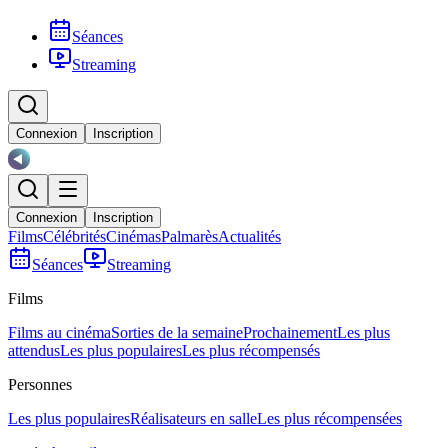
Séances
Streaming
Connexion
Inscription
Connexion
Inscription
Films
Célébrités
Cinémas
Palmarès
Actualités
Séances
Streaming
Films
Films au cinéma
Sorties de la semaine
Prochainement
Les plus
attendus
Les plus populaires
Les plus récompensés
Personnes
Les plus populaires
Réalisateurs en salle
Les plus récompensées