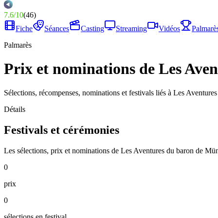
7.6
/
10
(
46
)
Fiche
Séances
Casting
Streaming
Vidéos
Palmarè
Palmarès
Prix et nominations de Les Ave
Sélections, récompenses, nominations et festivals liés à Les Aventur
Détails
Festivals et cérémonies
Les sélections, prix et nominations de Les Aventures du baron de Mü
0
prix
0
sélections en festival