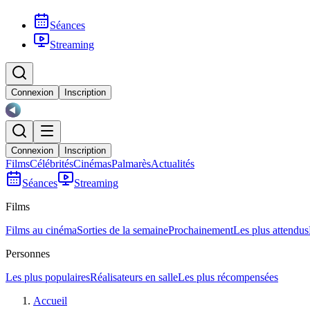
Séances
Streaming
Connexion
Inscription
Connexion
Inscription
Films
Célébrités
Cinémas
Palmarès
Actualités
Séances
Streaming
Films
Films au cinéma
Sorties de la semaine
Prochainement
Les plus attendus
Personnes
Les plus populaires
Réalisateurs en salle
Les plus récompensées
Accueil