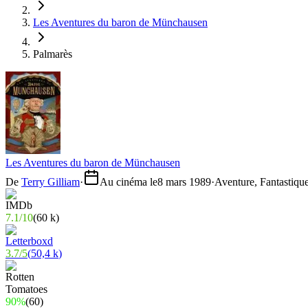
Les Aventures du baron de Münchausen
Palmarès
Les Aventures du baron de Münchausen
De
Terry Gilliam
·
Au cinéma le
8 mars 1989
·
Aventure, Fantastiqu
7.1
/
10
(
60 k
)
3.7
/
5
(
50,4 k
)
90%
(
60
)