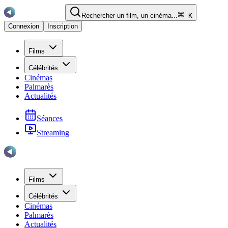
Rechercher un film, un cinéma...
K
Connexion
Inscription
Films
Célébrités
Cinémas
Palmarès
Actualités
Séances
Streaming
Films
Célébrités
Cinémas
Palmarès
Actualités