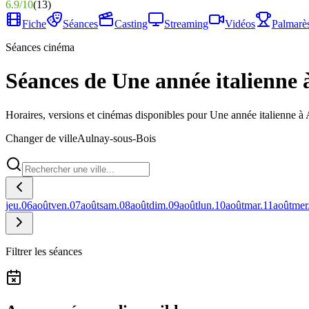
6.9
/
10
(
13
)
Fiche
Séances
Casting
Streaming
Vidéos
Palmarè
Séances cinéma
Séances de Une année italienne 
Horaires, versions et cinémas disponibles pour Une année italienne à
Changer de ville
Aulnay-sous-Bois
jeu.
06
août
ven.
07
août
sam.
08
août
dim.
09
août
lun.
10
août
mar.
11
août
mer
Filtrer les séances