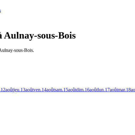
s
à Aulnay-sous-Bois
 Aulnay-sous-Bois.
.
12
août
jeu.
13
août
ven.
14
août
sam.
15
août
dim.
16
août
lun.
17
août
mar.
18
ao