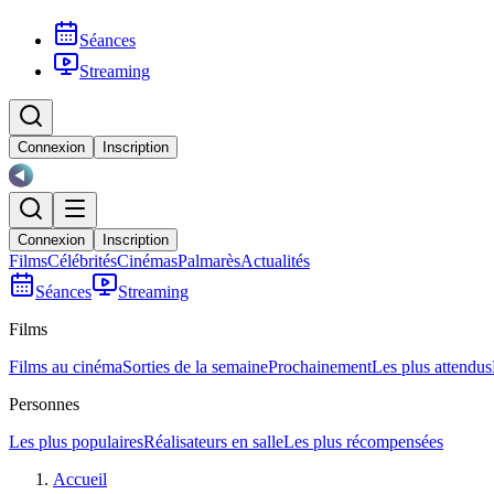
Séances
Streaming
Connexion
Inscription
Connexion
Inscription
Films
Célébrités
Cinémas
Palmarès
Actualités
Séances
Streaming
Films
Films au cinéma
Sorties de la semaine
Prochainement
Les plus attendus
Personnes
Les plus populaires
Réalisateurs en salle
Les plus récompensées
Accueil