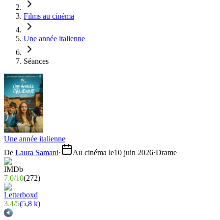
Films au cinéma
Une année italienne
Séances
Une année italienne
De
Laura Samani
·
Au cinéma le
10 juin 2026
·
Drame
7.0
/
10
(
272
)
3.4
/
5
(
5,8 k
)