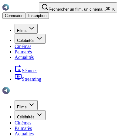
Rechercher un film, un cinéma...
K
Connexion
Inscription
Films
Célébrités
Cinémas
Palmarès
Actualités
Séances
Streaming
Films
Célébrités
Cinémas
Palmarès
Actualités