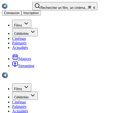
Rechercher un film, un cinéma...
K
Connexion
Inscription
Films
Célébrités
Cinémas
Palmarès
Actualités
Séances
Streaming
Films
Célébrités
Cinémas
Palmarès
Actualités