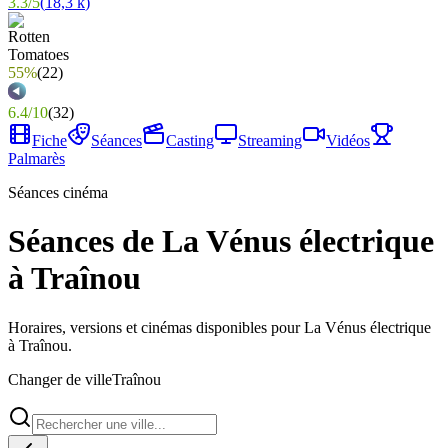
3.3
/
5
(
18,3 k
)
55%
(
22
)
6.4
/
10
(
32
)
Fiche
Séances
Casting
Streaming
Vidéos
Palmarès
Séances cinéma
Séances de La Vénus électrique
à Traînou
Horaires, versions et cinémas disponibles pour La Vénus électrique
à Traînou.
Changer de ville
Traînou