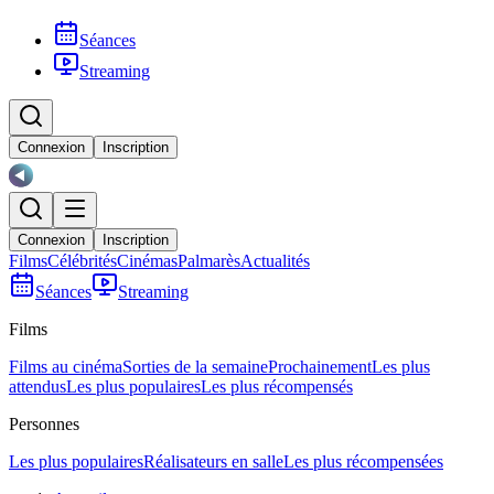
Séances
Streaming
Connexion
Inscription
Connexion
Inscription
Films
Célébrités
Cinémas
Palmarès
Actualités
Séances
Streaming
Films
Films au cinéma
Sorties de la semaine
Prochainement
Les plus
attendus
Les plus populaires
Les plus récompensés
Personnes
Les plus populaires
Réalisateurs en salle
Les plus récompensées