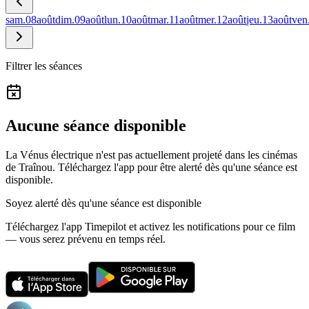
sam.
08
août
dim.
09
août
lun.
10
août
mar.
11
août
mer.
12
août
jeu.
13
août
ven
Filtrer les séances
Aucune séance disponible
La Vénus électrique n'est pas actuellement projeté dans les cinémas
de Traînou.
Téléchargez l'app pour être alerté dès qu'une séance est
disponible.
Soyez alerté dès qu'une séance est disponible
Téléchargez l'app Timepilot et activez les notifications pour ce film
— vous serez prévenu en temps réel.