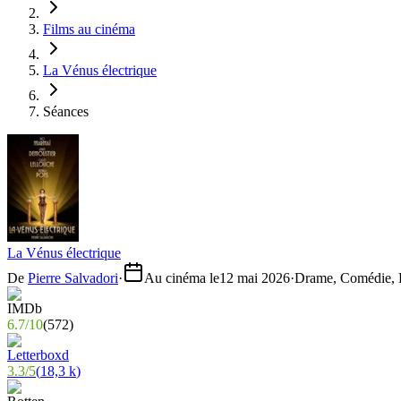
Films au cinéma
La Vénus électrique
Séances
La Vénus électrique
De
Pierre Salvadori
·
Au cinéma le
12 mai 2026
·
Drame, Comédie, H
6.7
/
10
(
572
)
3.3
/
5
(
18,3 k
)