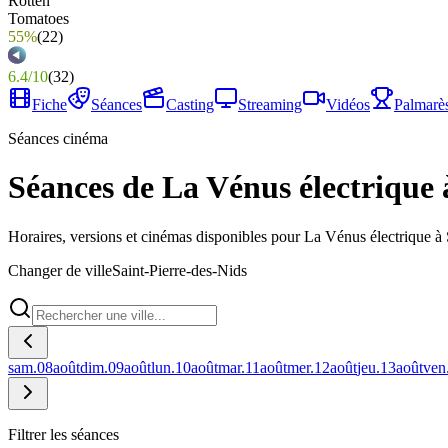
55%
(
22
)
6.4
/
10
(
32
)
Fiche
Séances
Casting
Streaming
Vidéos
Palmarè
Séances cinéma
Séances de La Vénus électrique 
Horaires, versions et cinémas disponibles pour La Vénus électrique à 
Changer de ville
Saint-Pierre-des-Nids
sam.
08
août
dim.
09
août
lun.
10
août
mar.
11
août
mer.
12
août
jeu.
13
août
ven
Filtrer les séances