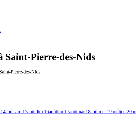
s
à Saint-Pierre-des-Nids
Saint-Pierre-des-Nids.
.
14
août
sam.
15
août
dim.
16
août
lun.
17
août
mar.
18
août
mer.
19
août
jeu.
20
ao