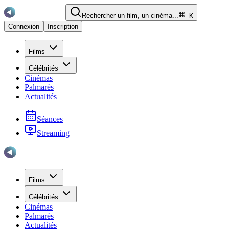
Rechercher un film, un cinéma...
K
Connexion
Inscription
Films
Célébrités
Cinémas
Palmarès
Actualités
Séances
Streaming
Films
Célébrités
Cinémas
Palmarès
Actualités