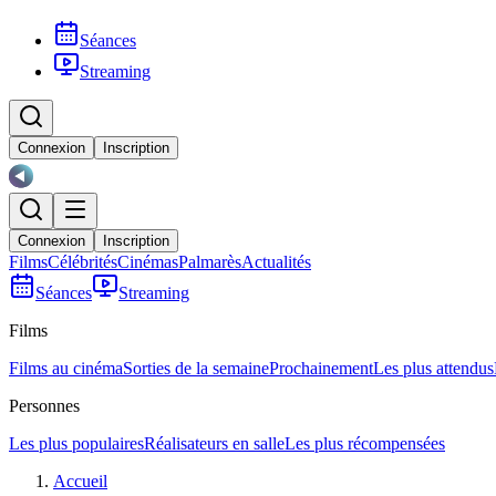
Séances
Streaming
Connexion
Inscription
Connexion
Inscription
Films
Célébrités
Cinémas
Palmarès
Actualités
Séances
Streaming
Films
Films au cinéma
Sorties de la semaine
Prochainement
Les plus attendus
Personnes
Les plus populaires
Réalisateurs en salle
Les plus récompensées
Accueil