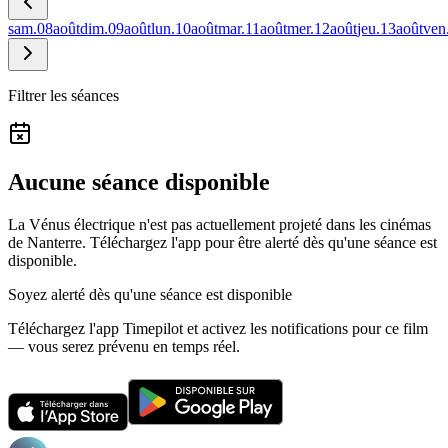
sam.
08
août
dim.
09
août
lun.
10
août
mar.
11
août
mer.
12
août
jeu.
13
août
ven
Filtrer les séances
Aucune séance disponible
La Vénus électrique n'est pas actuellement projeté dans les cinémas
de Nanterre.
Téléchargez l'app pour être alerté dès qu'une séance est
disponible.
Soyez alerté dès qu'une séance est disponible
Téléchargez l'app Timepilot et activez les notifications pour ce film
— vous serez prévenu en temps réel.