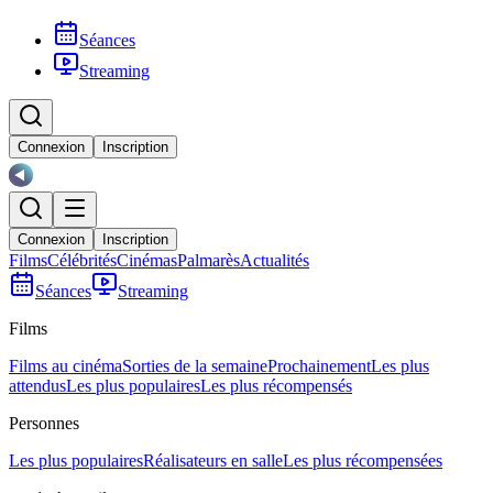
Séances
Streaming
Connexion
Inscription
Connexion
Inscription
Films
Célébrités
Cinémas
Palmarès
Actualités
Séances
Streaming
Films
Films au cinéma
Sorties de la semaine
Prochainement
Les plus
attendus
Les plus populaires
Les plus récompensés
Personnes
Les plus populaires
Réalisateurs en salle
Les plus récompensées