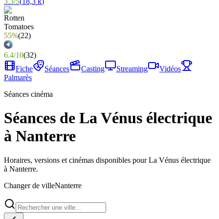
3.3
/
5
(
18,3 k
)
55%
(
22
)
6.4
/
10
(
32
)
Fiche
Séances
Casting
Streaming
Vidéos
Palmarès
Séances cinéma
Séances de La Vénus électrique
à Nanterre
Horaires, versions et cinémas disponibles pour La Vénus électrique
à Nanterre.
Changer de ville
Nanterre