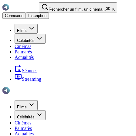
Rechercher un film, un cinéma...
K
Connexion
Inscription
Films
Célébrités
Cinémas
Palmarès
Actualités
Séances
Streaming
Films
Célébrités
Cinémas
Palmarès
Actualités