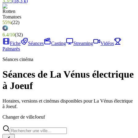
3.3
/
5
(
18,3 k
)
55%
(
22
)
6.4
/
10
(
32
)
Fiche
Séances
Casting
Streaming
Vidéos
Palmarès
Séances cinéma
Séances de La Vénus électrique
à Joeuf
Horaires, versions et cinémas disponibles pour La Vénus électrique
à Joeuf.
Changer de ville
Joeuf