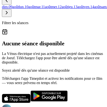
dim.
09
août
lun.
10
août
mar.
11
août
mer.
12
août
jeu.
13
août
ven.
14
août
sam
Filtrer les séances
Aucune séance disponible
La Vénus électrique n'est pas actuellement projeté dans les cinémas
de Joeuf.
Téléchargez l'app pour être alerté dès qu'une séance est
disponible.
Soyez alerté dès qu'une séance est disponible
Téléchargez l'app Timepilot et activez les notifications pour ce film
— vous serez prévenu en temps réel.