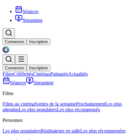
Séances
Streaming
Connexion
Inscription
Connexion
Inscription
Films
Célébrités
Cinémas
Palmarès
Actualités
Séances
Streaming
Films
Films au cinéma
Sorties de la semaine
Prochainement
Les plus
attendus
Les plus populaires
Les plus récompensés
Personnes
Les plus populaires
Réalisateurs en salle
Les plus récompensées