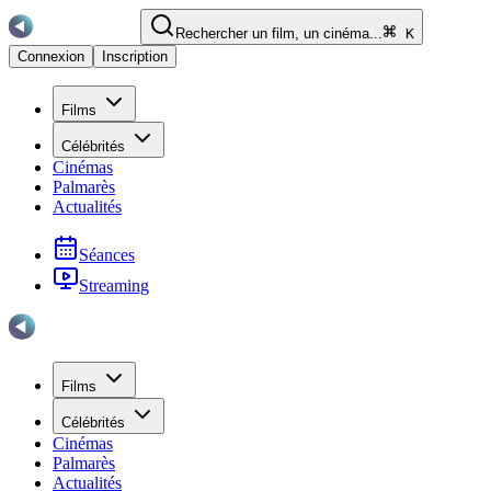
Rechercher un film, un cinéma...
K
Connexion
Inscription
Films
Célébrités
Cinémas
Palmarès
Actualités
Séances
Streaming
Films
Célébrités
Cinémas
Palmarès
Actualités