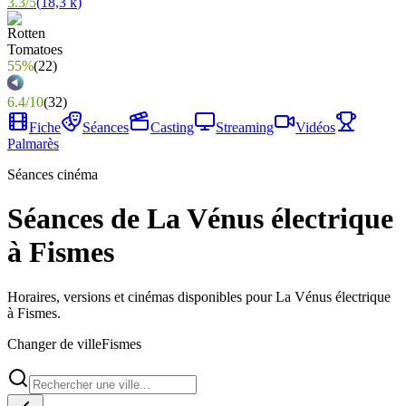
3.3
/
5
(
18,3 k
)
55%
(
22
)
6.4
/
10
(
32
)
Fiche
Séances
Casting
Streaming
Vidéos
Palmarès
Séances cinéma
Séances de La Vénus électrique
à Fismes
Horaires, versions et cinémas disponibles pour La Vénus électrique
à Fismes.
Changer de ville
Fismes