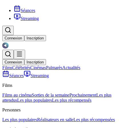
Séances
Streaming
Connexion
Inscription
Connexion
Inscription
Films
Célébrités
Cinémas
Palmarès
Actualités
Séances
Streaming
Films
Films au cinéma
Sorties de la semaine
Prochainement
Les plus
attendus
Les plus populaires
Les plus récompensés
Personnes
Les plus populaires
Réalisateurs en salle
Les plus récompensées