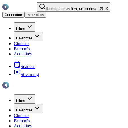
Rechercher un film, un cinéma...
K
Connexion
Inscription
Films
Célébrités
Cinémas
Palmarès
Actualités
Séances
Streaming
Films
Célébrités
Cinémas
Palmarès
Actualités