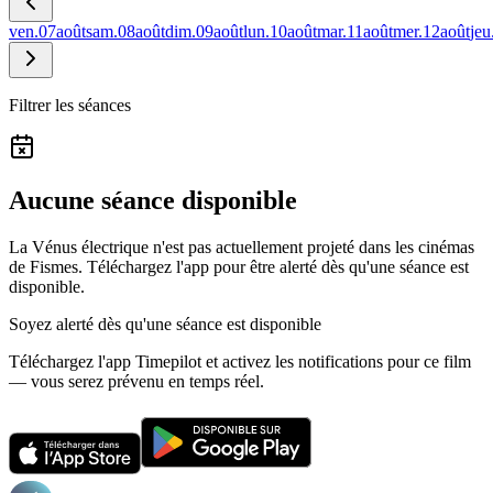
ven.
07
août
sam.
08
août
dim.
09
août
lun.
10
août
mar.
11
août
mer.
12
août
jeu
Filtrer les séances
Aucune séance disponible
La Vénus électrique n'est pas actuellement projeté dans les cinémas
de Fismes.
Téléchargez l'app pour être alerté dès qu'une séance est
disponible.
Soyez alerté dès qu'une séance est disponible
Téléchargez l'app Timepilot et activez les notifications pour ce film
— vous serez prévenu en temps réel.