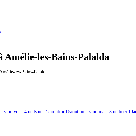
s
à Amélie-les-Bains-Palalda
 Amélie-les-Bains-Palalda.
.
13
août
ven.
14
août
sam.
15
août
dim.
16
août
lun.
17
août
mar.
18
août
mer.
19
a