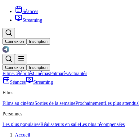
Séances
Streaming
Connexion
Inscription
Connexion
Inscription
Films
Célébrités
Cinémas
Palmarès
Actualités
Séances
Streaming
Films
Films au cinéma
Sorties de la semaine
Prochainement
Les plus attendus
Personnes
Les plus populaires
Réalisateurs en salle
Les plus récompensées
Accueil