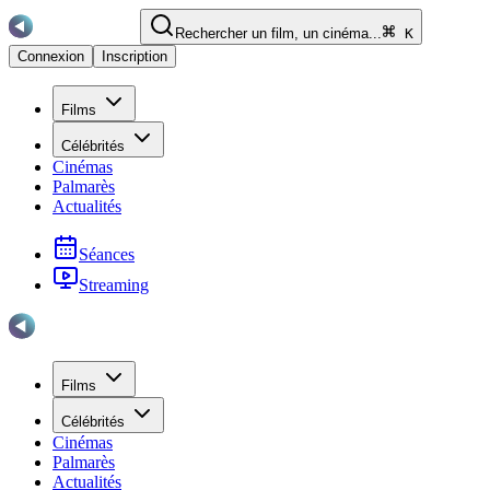
Rechercher un film, un cinéma...
K
Connexion
Inscription
Films
Célébrités
Cinémas
Palmarès
Actualités
Séances
Streaming
Films
Célébrités
Cinémas
Palmarès
Actualités