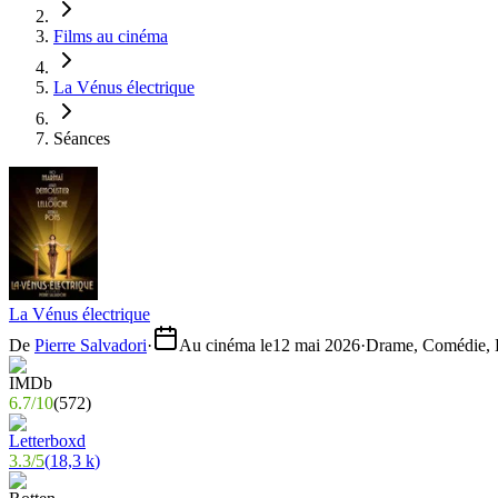
Films au cinéma
La Vénus électrique
Séances
La Vénus électrique
De
Pierre Salvadori
·
Au cinéma le
12 mai 2026
·
Drame, Comédie, H
6.7
/
10
(
572
)
3.3
/
5
(
18,3 k
)