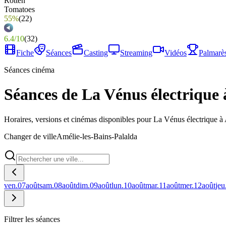
55%
(
22
)
6.4
/
10
(
32
)
Fiche
Séances
Casting
Streaming
Vidéos
Palmarè
Séances cinéma
Séances de La Vénus électrique 
Horaires, versions et cinémas disponibles pour La Vénus électrique à
Changer de ville
Amélie-les-Bains-Palalda
ven.
07
août
sam.
08
août
dim.
09
août
lun.
10
août
mar.
11
août
mer.
12
août
jeu
Filtrer les séances