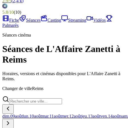
2.9
/
5
(
2,4 k
)
5.8
/
10
(
10
)
Fiche
Séances
Casting
Streaming
Vidéos
Palmarès
Séances cinéma
Séances de L'Affaire Zanetti à
Reims
Horaires, versions et cinémas disponibles pour L'Affaire Zanetti à
Reims.
Changer de ville
Reims
dim.
09
août
lun.
10
août
mar.
11
août
mer.
12
août
jeu.
13
août
ven.
14
août
sam