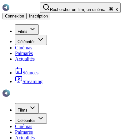
Rechercher un film, un cinéma...
K
Connexion
Inscription
Films
Célébrités
Cinémas
Palmarès
Actualités
Séances
Streaming
Films
Célébrités
Cinémas
Palmarès
Actualités