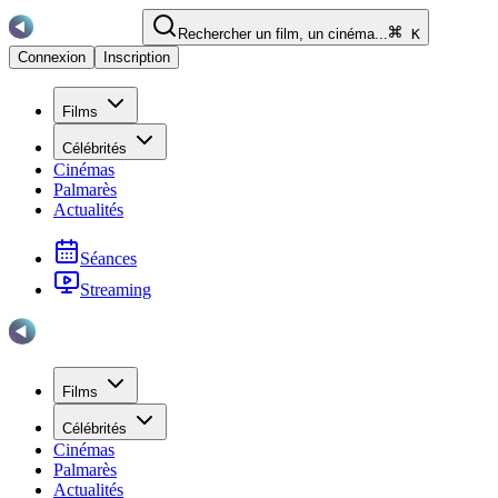
Rechercher un film, un cinéma...
K
Connexion
Inscription
Films
Célébrités
Cinémas
Palmarès
Actualités
Séances
Streaming
Films
Célébrités
Cinémas
Palmarès
Actualités