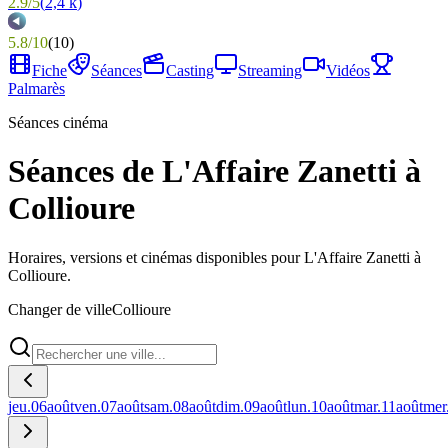
2.9
/
5
(
2,4 k
)
5.8
/
10
(
10
)
Fiche
Séances
Casting
Streaming
Vidéos
Palmarès
Séances cinéma
Séances de L'Affaire Zanetti à
Collioure
Horaires, versions et cinémas disponibles pour L'Affaire Zanetti à
Collioure.
Changer de ville
Collioure
jeu.
06
août
ven.
07
août
sam.
08
août
dim.
09
août
lun.
10
août
mar.
11
août
mer