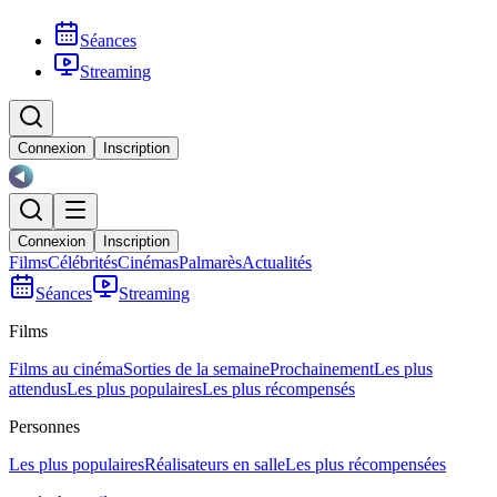
Séances
Streaming
Connexion
Inscription
Connexion
Inscription
Films
Célébrités
Cinémas
Palmarès
Actualités
Séances
Streaming
Films
Films au cinéma
Sorties de la semaine
Prochainement
Les plus
attendus
Les plus populaires
Les plus récompensés
Personnes
Les plus populaires
Réalisateurs en salle
Les plus récompensées