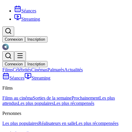
Séances
Streaming
Connexion
Inscription
Connexion
Inscription
Films
Célébrités
Cinémas
Palmarès
Actualités
Séances
Streaming
Films
Films au cinéma
Sorties de la semaine
Prochainement
Les plus
attendus
Les plus populaires
Les plus récompensés
Personnes
Les plus populaires
Réalisateurs en salle
Les plus récompensées