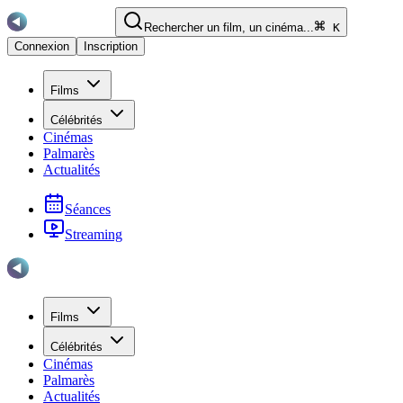
Rechercher un film, un cinéma...
K
Connexion
Inscription
Films
Célébrités
Cinémas
Palmarès
Actualités
Séances
Streaming
Films
Célébrités
Cinémas
Palmarès
Actualités