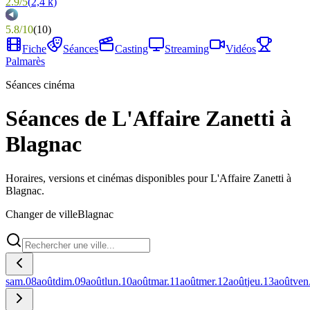
2.9
/
5
(
2,4 k
)
5.8
/
10
(
10
)
Fiche
Séances
Casting
Streaming
Vidéos
Palmarès
Séances cinéma
Séances de L'Affaire Zanetti à
Blagnac
Horaires, versions et cinémas disponibles pour L'Affaire Zanetti à
Blagnac.
Changer de ville
Blagnac
sam.
08
août
dim.
09
août
lun.
10
août
mar.
11
août
mer.
12
août
jeu.
13
août
ven