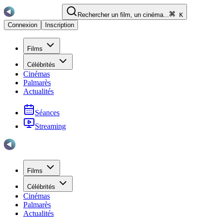
Rechercher un film, un cinéma...
K
Connexion
Inscription
Films
Célébrités
Cinémas
Palmarès
Actualités
Séances
Streaming
Films
Célébrités
Cinémas
Palmarès
Actualités