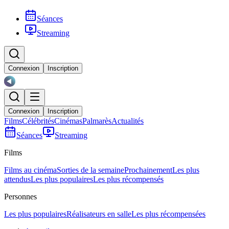
Séances
Streaming
Connexion
Inscription
Connexion
Inscription
Films
Célébrités
Cinémas
Palmarès
Actualités
Séances
Streaming
Films
Films au cinéma
Sorties de la semaine
Prochainement
Les plus
attendus
Les plus populaires
Les plus récompensés
Personnes
Les plus populaires
Réalisateurs en salle
Les plus récompensées