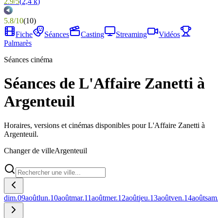
2.9
/
5
(
2,4 k
)
5.8
/
10
(
10
)
Fiche
Séances
Casting
Streaming
Vidéos
Palmarès
Séances cinéma
Séances de L'Affaire Zanetti à
Argenteuil
Horaires, versions et cinémas disponibles pour L'Affaire Zanetti à
Argenteuil.
Changer de ville
Argenteuil
dim.
09
août
lun.
10
août
mar.
11
août
mer.
12
août
jeu.
13
août
ven.
14
août
sam