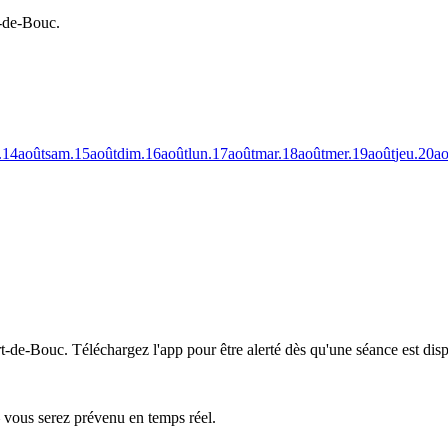
t-de-Bouc.
.
14
août
sam.
15
août
dim.
16
août
lun.
17
août
mar.
18
août
mer.
19
août
jeu.
20
ao
rt-de-Bouc.
Téléchargez l'app pour être alerté dès qu'une séance est dis
— vous serez prévenu en temps réel.