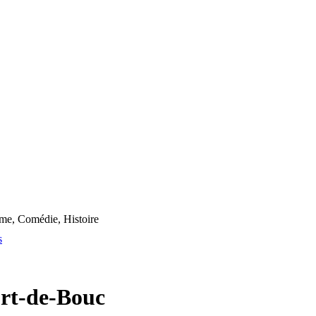
me, Comédie, Histoire
s
ort-de-Bouc