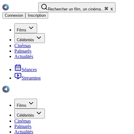
Rechercher un film, un cinéma...
K
Connexion
Inscription
Films
Célébrités
Cinémas
Palmarès
Actualités
Séances
Streaming
Films
Célébrités
Cinémas
Palmarès
Actualités