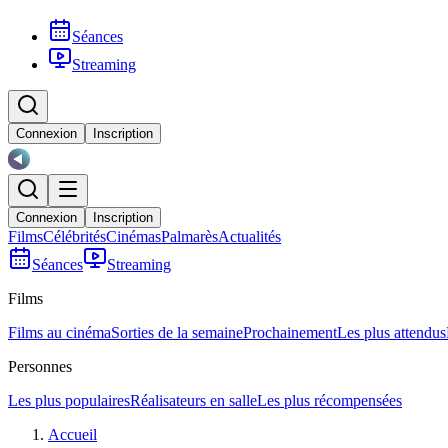
Séances
Streaming
Connexion
Inscription
Connexion
Inscription
Films
Célébrités
Cinémas
Palmarès
Actualités
Séances
Streaming
Films
Films au cinéma
Sorties de la semaine
Prochainement
Les plus attendus
Personnes
Les plus populaires
Réalisateurs en salle
Les plus récompensées
Accueil