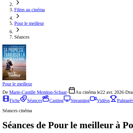
Films au cinéma
Pour le meilleur
Séances
Pour le meilleur
De
Marie-Castille Mention-Schaar
·
Au cinéma le
22 avr. 2026
·
Dra
Fiche
Séances
Casting
Streaming
Vidéos
Palmarè
Séances cinéma
Séances de Pour le meilleur à P