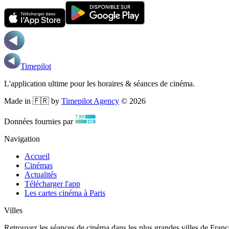
Timepilot
L'application ultime pour les horaires & séances de cinéma.
Made in 🇫🇷 by
Timepilot Agency
©
2026
Données fournies par
Navigation
Accueil
Cinémas
Actualités
Télécharger l'app
Les cartes cinéma à Paris
Villes
Retrouvez les séances de cinéma dans les plus grandes villes de Franc