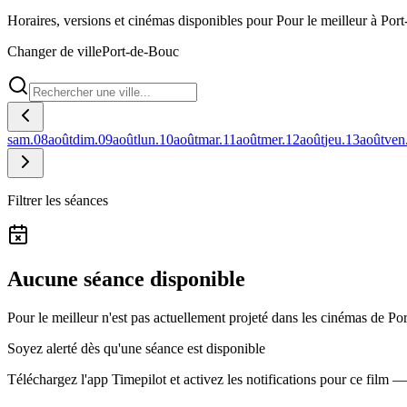
Horaires, versions et cinémas disponibles pour Pour le meilleur à Por
Changer de ville
Port-de-Bouc
sam.
08
août
dim.
09
août
lun.
10
août
mar.
11
août
mer.
12
août
jeu.
13
août
ven
Filtrer les séances
Aucune séance disponible
Pour le meilleur n'est pas actuellement projeté dans les cinémas de Po
Soyez alerté dès qu'une séance est disponible
Téléchargez l'app Timepilot et activez les notifications pour ce film 