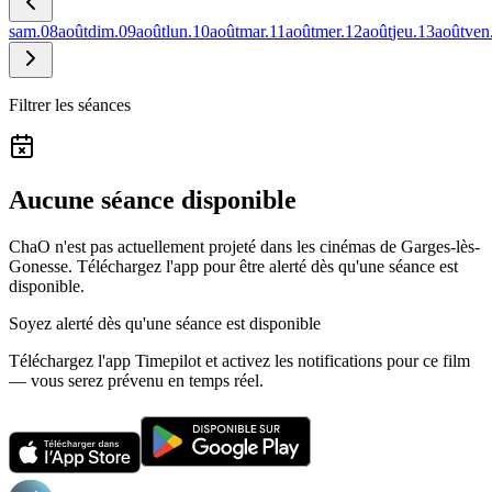
sam.
08
août
dim.
09
août
lun.
10
août
mar.
11
août
mer.
12
août
jeu.
13
août
ven
Filtrer les séances
Aucune séance disponible
ChaO n'est pas actuellement projeté dans les cinémas de Garges-lès-
Gonesse.
Téléchargez l'app pour être alerté dès qu'une séance est
disponible.
Soyez alerté dès qu'une séance est disponible
Téléchargez l'app Timepilot et activez les notifications pour ce film
— vous serez prévenu en temps réel.