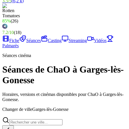
3.5
/
5
(
6,2 k
)
85%
(
26
)
7.2
/
10
(
18
)
Fiche
Séances
Casting
Streaming
Vidéos
Palmarès
Séances cinéma
Séances de ChaO à Garges-lès-
Gonesse
Horaires, versions et cinémas disponibles pour ChaO à Garges-lès-
Gonesse.
Changer de ville
Garges-lès-Gonesse