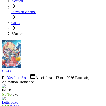
Accueil
Films au cinéma
ChaO
Séances
ChaO
De
Yasuhiro Aoki
·
Au cinéma le
13 mai 2026
·
Fantastique,
Animation, Romance
6.8
/
10
(
376
)