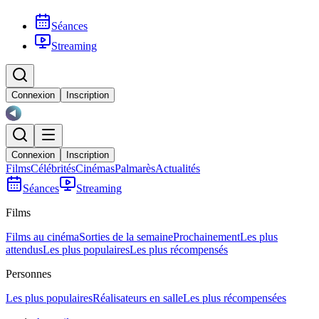
Séances
Streaming
Connexion
Inscription
Connexion
Inscription
Films
Célébrités
Cinémas
Palmarès
Actualités
Séances
Streaming
Films
Films au cinéma
Sorties de la semaine
Prochainement
Les plus
attendus
Les plus populaires
Les plus récompensés
Personnes
Les plus populaires
Réalisateurs en salle
Les plus récompensées