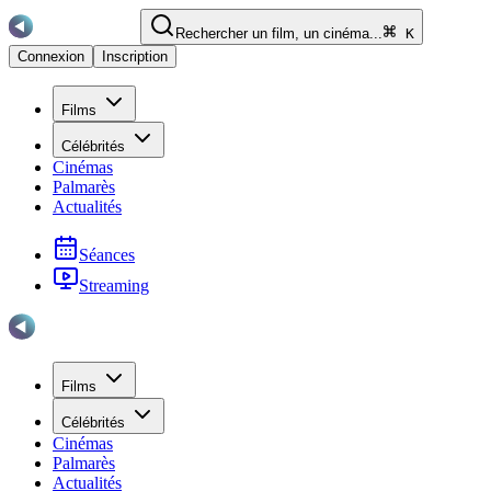
Rechercher un film, un cinéma...
K
Connexion
Inscription
Films
Célébrités
Cinémas
Palmarès
Actualités
Séances
Streaming
Films
Célébrités
Cinémas
Palmarès
Actualités