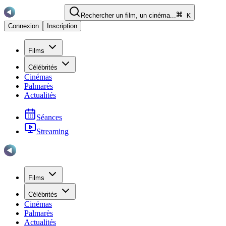
Rechercher un film, un cinéma...
K
Connexion
Inscription
Films
Célébrités
Cinémas
Palmarès
Actualités
Séances
Streaming
Films
Célébrités
Cinémas
Palmarès
Actualités