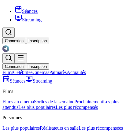
Séances
Streaming
Connexion
Inscription
Connexion
Inscription
Films
Célébrités
Cinémas
Palmarès
Actualités
Séances
Streaming
Films
Films au cinéma
Sorties de la semaine
Prochainement
Les plus
attendus
Les plus populaires
Les plus récompensés
Personnes
Les plus populaires
Réalisateurs en salle
Les plus récompensées