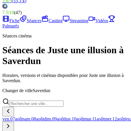
3.8
/
5
(
53,3 k
)
7.5
/
10
(
47
)
Fiche
Séances
Casting
Streaming
Vidéos
Palmarès
Séances cinéma
Séances de Juste une illusion à
Saverdun
Horaires, versions et cinémas disponibles pour Juste une illusion à
Saverdun.
Changer de ville
Saverdun
ven.
07
août
sam.
08
août
dim.
09
août
lun.
10
août
mar.
11
août
mer.
12
août
jeu