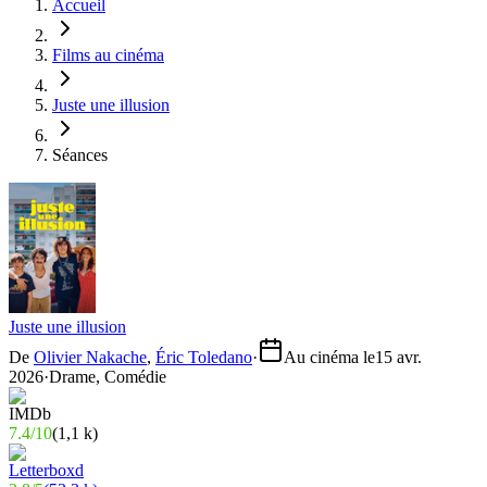
Accueil
Films au cinéma
Juste une illusion
Séances
Juste une illusion
De
Olivier Nakache
,
Éric Toledano
·
Au cinéma le
15 avr.
2026
·
Drame, Comédie
7.4
/
10
(
1,1 k
)