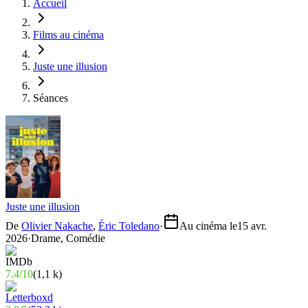
Accueil
Films au cinéma
Juste une illusion
Séances
Juste une illusion
De
Olivier Nakache
,
Éric Toledano
·
Au cinéma le
15 avr.
2026
·
Drame, Comédie
7.4
/
10
(
1,1 k
)