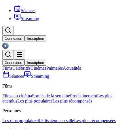
Séances
Streaming
Connexion
Inscription
Connexion
Inscription
Films
Célébrités
Cinémas
Palmarès
Actualités
Séances
Streaming
Films
Films au cinéma
Sorties de la semaine
Prochainement
Les plus
attendus
Les plus populaires
Les plus récompensés
Personnes
Les plus populaires
Réalisateurs en salle
Les plus récompensées