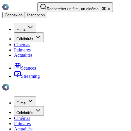
Rechercher un film, un cinéma...
K
Connexion
Inscription
Films
Célébrités
Cinémas
Palmarès
Actualités
Séances
Streaming
Films
Célébrités
Cinémas
Palmarès
Actualités