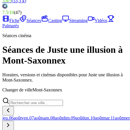
3.8
/
5
(
53,3 k
)
7.5
/
10
(
47
)
Fiche
Séances
Casting
Streaming
Vidéos
Palmarès
Séances cinéma
Séances de Juste une illusion à
Mont-Saxonnex
Horaires, versions et cinémas disponibles pour Juste une illusion à
Mont-Saxonnex.
Changer de ville
Mont-Saxonnex
jeu.
06
août
ven.
07
août
sam.
08
août
dim.
09
août
lun.
10
août
mar.
11
août
mer