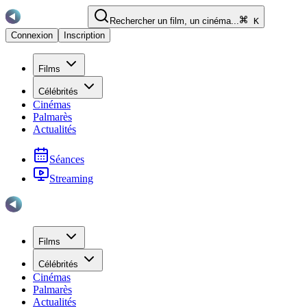
Rechercher un film, un cinéma...
K
Connexion
Inscription
Films
Célébrités
Cinémas
Palmarès
Actualités
Séances
Streaming
Films
Célébrités
Cinémas
Palmarès
Actualités