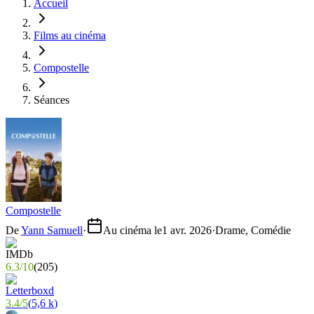
Accueil
Films au cinéma
Compostelle
Séances
Compostelle
De
Yann Samuell
·
Au cinéma le
1 avr. 2026
·
Drame, Comédie
6.3
/
10
(
205
)
3.4
/
5
(
5,6 k
)