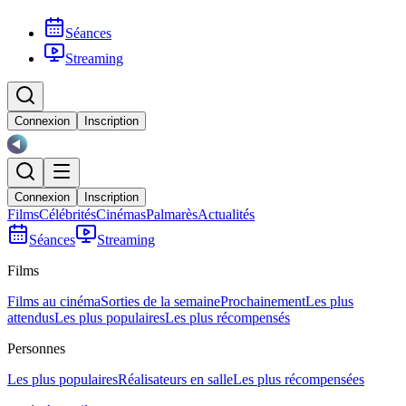
Séances
Streaming
Connexion
Inscription
Connexion
Inscription
Films
Célébrités
Cinémas
Palmarès
Actualités
Séances
Streaming
Films
Films au cinéma
Sorties de la semaine
Prochainement
Les plus
attendus
Les plus populaires
Les plus récompensés
Personnes
Les plus populaires
Réalisateurs en salle
Les plus récompensées