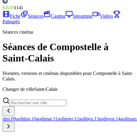
6.6
/
10
(
14
)
Fiche
Séances
Casting
Streaming
Vidéos
Palmarès
Séances cinéma
Séances de Compostelle à
Saint-Calais
Horaires, versions et cinémas disponibles pour Compostelle à Saint-
Calais.
Changer de ville
Saint-Calais
dim.
09
août
lun.
10
août
mar.
11
août
mer.
12
août
jeu.
13
août
ven.
14
août
sam