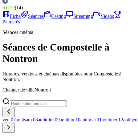
6.6
/
10
(
14
)
Fiche
Séances
Casting
Streaming
Vidéos
Palmarès
Séances cinéma
Séances de Compostelle à
Nontron
Horaires, versions et cinémas disponibles pour Compostelle à
Nontron.
Changer de ville
Nontron
ven.
07
août
sam.
08
août
dim.
09
août
lun.
10
août
mar.
11
août
mer.
12
août
jeu