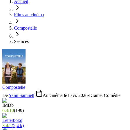
Accueil
Films au cinéma
Compostelle
Séances
Compostelle
De
Yann Samuell
·
Au cinéma le
1 avr. 2026
·
Drame, Comédie
6.3
/
10
(
199
)
3.4
/
5
(
5,4 k
)