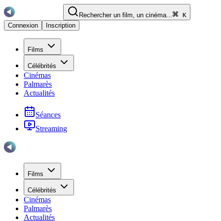
Rechercher un film, un cinéma...
K
Connexion
Inscription
Films
Célébrités
Cinémas
Palmarès
Actualités
Séances
Streaming
Films
Célébrités
Cinémas
Palmarès
Actualités