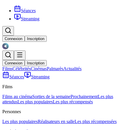
Séances
Streaming
Connexion
Inscription
Connexion
Inscription
Films
Célébrités
Cinémas
Palmarès
Actualités
Séances
Streaming
Films
Films au cinéma
Sorties de la semaine
Prochainement
Les plus
attendus
Les plus populaires
Les plus récompensés
Personnes
Les plus populaires
Réalisateurs en salle
Les plus récompensées