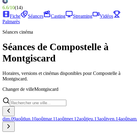
6.6
/
10
(
14
)
Fiche
Séances
Casting
Streaming
Vidéos
Palmarès
Séances cinéma
Séances de Compostelle à
Montgiscard
Horaires, versions et cinémas disponibles pour Compostelle à
Montgiscard.
Changer de ville
Montgiscard
dim.
09
août
lun.
10
août
mar.
11
août
mer.
12
août
jeu.
13
août
ven.
14
août
sam