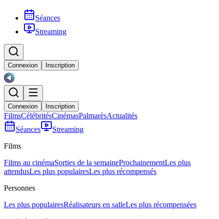
Séances
Streaming
Connexion
Inscription
Connexion
Inscription
Films
Célébrités
Cinémas
Palmarès
Actualités
Séances
Streaming
Films
Films au cinéma
Sorties de la semaine
Prochainement
Les plus
attendus
Les plus populaires
Les plus récompensés
Personnes
Les plus populaires
Réalisateurs en salle
Les plus récompensées