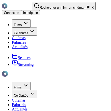
Rechercher un film, un cinéma...
K
Connexion
Inscription
Films
Célébrités
Cinémas
Palmarès
Actualités
Séances
Streaming
Films
Célébrités
Cinémas
Palmarès
Actualités