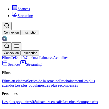
Séances
Streaming
Connexion
Inscription
Connexion
Inscription
Films
Célébrités
Cinémas
Palmarès
Actualités
Séances
Streaming
Films
Films au cinéma
Sorties de la semaine
Prochainement
Les plus
attendus
Les plus populaires
Les plus récompensés
Personnes
Les plus populaires
Réalisateurs en salle
Les plus récompensées