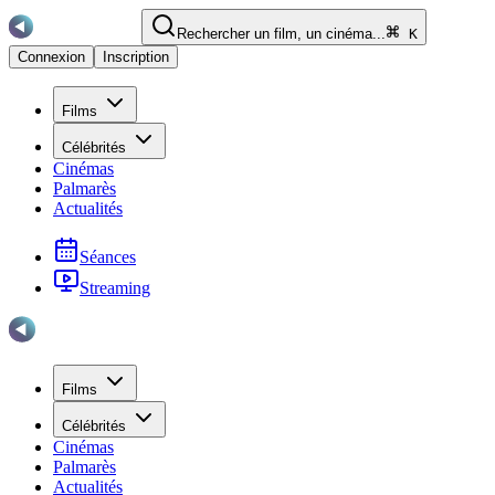
Rechercher un film, un cinéma...
K
Connexion
Inscription
Films
Célébrités
Cinémas
Palmarès
Actualités
Séances
Streaming
Films
Célébrités
Cinémas
Palmarès
Actualités