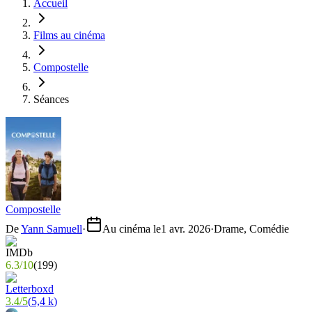
Accueil
Films au cinéma
Compostelle
Séances
Compostelle
De
Yann Samuell
·
Au cinéma le
1 avr. 2026
·
Drame, Comédie
6.3
/
10
(
199
)
3.4
/
5
(
5,4 k
)