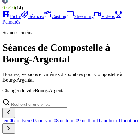
6.6
/
10
(
14
)
Fiche
Séances
Casting
Streaming
Vidéos
Palmarès
Séances cinéma
Séances de Compostelle à
Bourg-Argental
Horaires, versions et cinémas disponibles pour Compostelle à
Bourg-Argental.
Changer de ville
Bourg-Argental
jeu.
06
août
ven.
07
août
sam.
08
août
dim.
09
août
lun.
10
août
mar.
11
août
mer