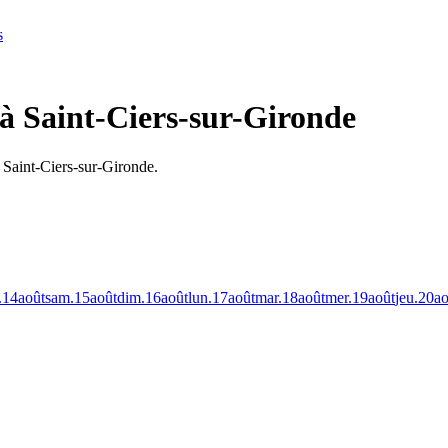
s
 à Saint-Ciers-sur-Gironde
 Saint-Ciers-sur-Gironde.
.
14
août
sam.
15
août
dim.
16
août
lun.
17
août
mar.
18
août
mer.
19
août
jeu.
20
ao