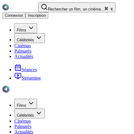
Rechercher un film, un cinéma...
K
Connexion
Inscription
Films
Célébrités
Cinémas
Palmarès
Actualités
Séances
Streaming
Films
Célébrités
Cinémas
Palmarès
Actualités