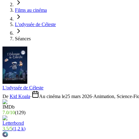
Films au cinéma
L'odyssée de Céleste
Séances
L'odyssée de Céleste
De
Kid Koala
·
Au cinéma le
25 mars 2026
·
Animation, Science-Fic
7.0
/
10
(
129
)
3.5
/
5
(
1,2 k
)