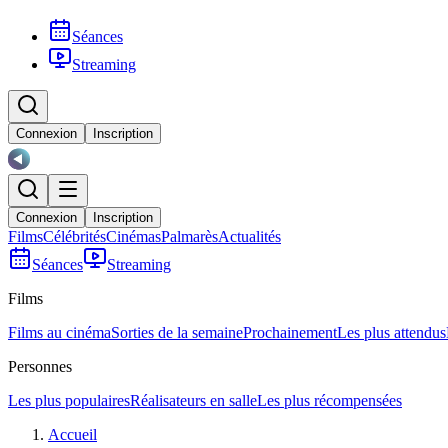
Séances
Streaming
Connexion
Inscription
Connexion
Inscription
Films
Célébrités
Cinémas
Palmarès
Actualités
Séances
Streaming
Films
Films au cinéma
Sorties de la semaine
Prochainement
Les plus attendus
Personnes
Les plus populaires
Réalisateurs en salle
Les plus récompensées
Accueil