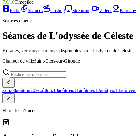
7.0
/
10
Timepilot
Fiche
Séances
Casting
Streaming
Vidéos
Palmarè
Séances cinéma
Séances de L'odyssée de Céleste
Horaires, versions et cinémas disponibles pour L'odyssée de Céleste à
Changer de ville
Saint-Ciers-sur-Gironde
sam.
08
août
dim.
09
août
lun.
10
août
mar.
11
août
mer.
12
août
jeu.
13
août
ven
Filtrer les séances