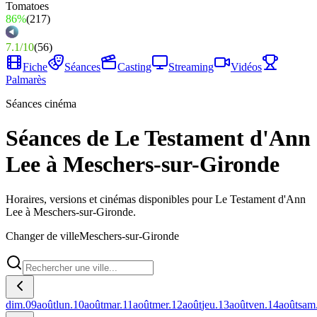
86%
(
217
)
7.1
/
10
(
56
)
Fiche
Séances
Casting
Streaming
Vidéos
Palmarès
Séances cinéma
Séances de Le Testament d'Ann
Lee à Meschers-sur-Gironde
Horaires, versions et cinémas disponibles pour Le Testament d'Ann
Lee à Meschers-sur-Gironde.
Changer de ville
Meschers-sur-Gironde
dim.
09
août
lun.
10
août
mar.
11
août
mer.
12
août
jeu.
13
août
ven.
14
août
sam