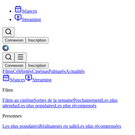
Séances
Streaming
Connexion
Inscription
Connexion
Inscription
Films
Célébrités
Cinémas
Palmarès
Actualités
Séances
Streaming
Films
Films au cinéma
Sorties de la semaine
Prochainement
Les plus
attendus
Les plus populaires
Les plus récompensés
Personnes
Les plus populaires
Réalisateurs en salle
Les plus récompensées