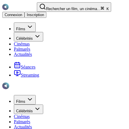
Rechercher un film, un cinéma...
K
Connexion
Inscription
Films
Célébrités
Cinémas
Palmarès
Actualités
Séances
Streaming
Films
Célébrités
Cinémas
Palmarès
Actualités