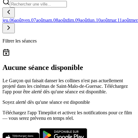
jeu.
06
août
ven.
07
août
sam.
08
août
dim.
09
août
lun.
10
août
mar.
11
août
mer
Filtrer les séances
Aucune séance disponible
Le Garçon qui faisait danser les collines n'est pas actuellement
projeté dans les cinémas de Saint-Malo-de-Guersac.
Téléchargez
l'app pour être alerté dès qu'une séance est disponible.
Soyez alerté dès qu'une séance est disponible
Téléchargez l'app Timepilot et activez les notifications pour ce film
— vous serez prévenu en temps réel.