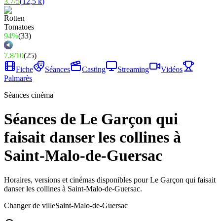
3.7
/
5
(
12,5 k
)
94%
(
33
)
7.8
/
10
(
25
)
Fiche
Séances
Casting
Streaming
Vidéos
Palmarès
Séances cinéma
Séances de Le Garçon qui
faisait danser les collines à
Saint-Malo-de-Guersac
Horaires, versions et cinémas disponibles pour Le Garçon qui faisait
danser les collines à Saint-Malo-de-Guersac.
Changer de ville
Saint-Malo-de-Guersac