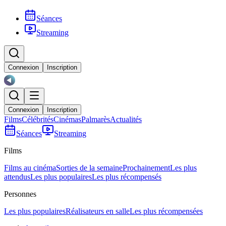
Séances
Streaming
Connexion
Inscription
Connexion
Inscription
Films
Célébrités
Cinémas
Palmarès
Actualités
Séances
Streaming
Films
Films au cinéma
Sorties de la semaine
Prochainement
Les plus
attendus
Les plus populaires
Les plus récompensés
Personnes
Les plus populaires
Réalisateurs en salle
Les plus récompensées