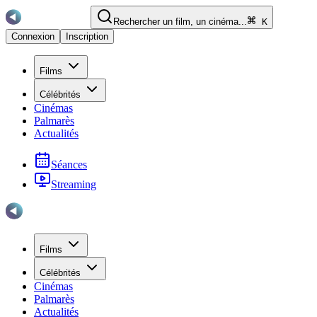
Rechercher un film, un cinéma...
K
Connexion
Inscription
Films
Célébrités
Cinémas
Palmarès
Actualités
Séances
Streaming
Films
Célébrités
Cinémas
Palmarès
Actualités